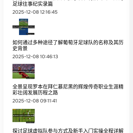
足球往事纪实录篇
2025-12-08 12:16:45
如何通过多种途径了解葡萄牙足球队的名称及其历
史背景
2025-12-08 10:46:13
全景呈现罗本在拜仁慕尼黑的辉煌传奇职业生涯精
彩壮阔发展历程之路
2025-12-08 09:11:41
探讨足球虚拟队参与方式及新手入门实操全程详解