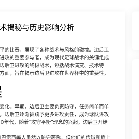
术揭秘与历史影响分析
平的比赛，展现了各种战术与风格的碰撞。边后卫
进攻的重要参与者，成为现代足球战术的关键组成
边后卫进攻的终极战术，包括战术演变、技术特
方面，旨在揭示边后卫进攻在世界杯中的重要性，
程
变化。早期，边后卫主要负责防守，任务简单而单
，边后卫逐渐被赋予更多进攻责任，成为球队进攻
90年代，随着“攻守平衡”理念的兴起，边后卫开始
卫如巴雷西等人虽然以防守著称，但他们的传球和插上