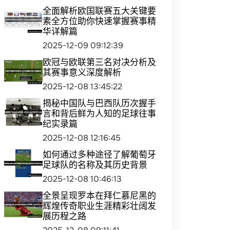
全面解析欧国联赛五大关键要
素全方位助你快速掌握赛事精
华详解篇
2025-12-09 09:12:39
欧冠与欧联第三名对决分析及
其赛事意义深度解析
2025-12-08 13:45:22
揭秘中国队与巴西队历次握手
言和背后鲜为人知的足球往事
纪实录篇
2025-12-08 12:16:45
如何通过多种途径了解葡萄牙
足球队的名称及其历史背景
2025-12-08 10:46:13
全景呈现罗本在拜仁慕尼黑的
辉煌传奇职业生涯精彩壮阔发
展历程之路