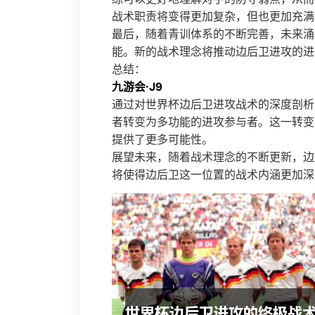
战术职责将变得更加复杂，但也更加充满
最后，随着青训体系的不断完善，未来涌
能。新的战术理念将推动边后卫进攻的进
总结：
九游会·J9
通过对世界杯边后卫进攻战术的深度剖析
者转变为多功能的进攻参与者。这一转变
提供了更多可能性。
展望未来，随着战术理念的不断更新，边
将使得边后卫这一位置的战术内涵更加深