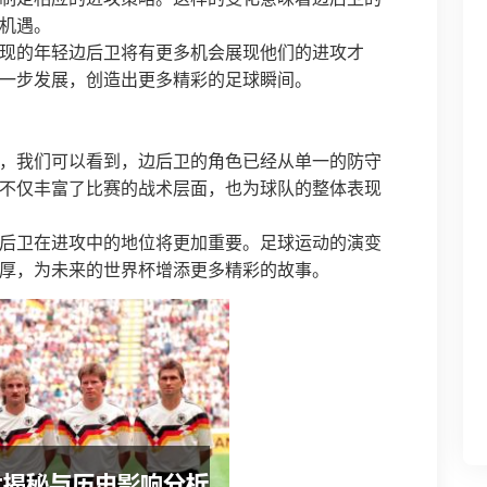
机遇。
现的年轻边后卫将有更多机会展现他们的进攻才
一步发展，创造出更多精彩的足球瞬间。
，我们可以看到，边后卫的角色已经从单一的防守
不仅丰富了比赛的战术层面，也为球队的整体表现
后卫在进攻中的地位将更加重要。足球运动的演变
厚，为未来的世界杯增添更多精彩的故事。