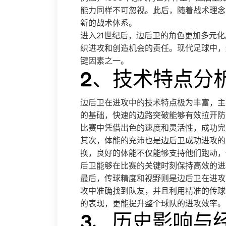
能力同样不可忽视。此后，随着战术理念
新的战术体系。
进入21世纪后，边后卫的角色更加多元
织进攻和创造机会的责任。现代足球中，
键因素之一。
2、技术特点分
边后卫在进攻中的技术特点极为丰富，主
的基础，快速的边路突破能够有效拉开防
比赛中凭借出色的速度和灵活性，成功完
其次，体能的充沛也是边后卫成功进攻的
换，良好的体能不仅能够支持他们跑动，
后卫能够在比赛的关键时刻保持高效的进
最后，传球精度和视野则是边后卫在进攻
攻中准确找到队友，并且利用精准的传球
的表现，更能提升整个球队的进攻效率。
3、历史影响与