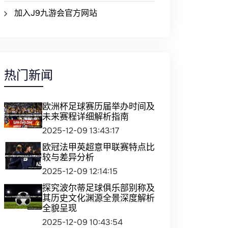
加入J9九游会官方网站
热门新闻
欧洲杯足球赛历届举办时间及
未来赛程详细解析指南
2025-12-09 13:43:17
欧冠法甲英超意甲联赛特点比
较与差异分析
2025-12-09 12:14:15
探究波尔蒂足球俱乐部别称及
其历史文化渊源全景深度解析
全貌呈现
2025-12-09 10:43:54