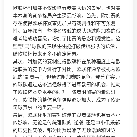
欧联杯附加赛不仅影响着参赛队伍的去留，也对赛
事本身的竞争格局产生深远影响。首先，附加赛的
存在使得欧联杯赛事更加具有戏剧性和不可预测
性。每年都有一些排名较低的球队通过附加赛的艰
难考验成功晋级，增加了比赛的悬念和观赏性。这
些“黑马”球队的表现往往能打破传统强队的统治，
给欧联杯带来更多不确定因素。
其次，附加赛的赛制使得欧联杯在某种程度上与欧
冠联赛的竞争力进行了对比。欧联杯通常被视为欧
冠的“副赛事”，但通过附加赛的竞争，部分有实力
的球队通过这条途径获得了进军欧冠的机会，推动
了欧联杯本身水平的提升。随着附加赛的激烈进
行，欧联杯的整体竞争强度逐步加大，成为了欧洲
足球赛事中的重要一环。
最后，欧联杯附加赛对球迷的观看体验也有着不小
的影响。无论是传统强队的“逆袭”还是中小俱乐部
的历史性突破，都为比赛增添了无数话题和讨论