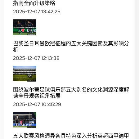
指南全面升级策略
2025-12-07 13:42:25
巴黎圣日耳曼欧冠征程的五大关键因素及其影响分
析
2025-12-07 12:13:38
围绕波尔蒂足球俱乐部五大别名的文化渊源深度解
读全景观察视角拓展
2025-12-07 10:45:29
五大联赛风格迥异各具特色深入分析英超西甲德甲