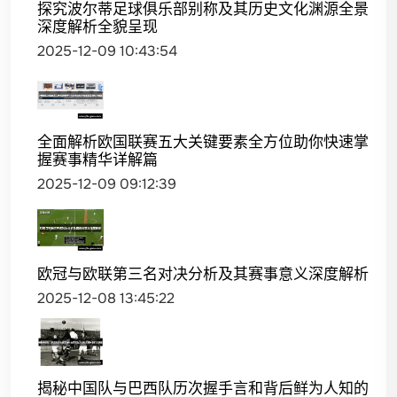
探究波尔蒂足球俱乐部别称及其历史文化渊源全景
深度解析全貌呈现
2025-12-09 10:43:54
全面解析欧国联赛五大关键要素全方位助你快速掌
握赛事精华详解篇
2025-12-09 09:12:39
欧冠与欧联第三名对决分析及其赛事意义深度解析
2025-12-08 13:45:22
揭秘中国队与巴西队历次握手言和背后鲜为人知的