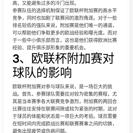
高，又能避免过多的冷门出现。
参赛队伍的选择机制保证了欧联杯附加赛的高水平
竞争，同时也加剧了联赛间的激烈角逐。对于一些
排名较低的强队来说，附加赛是他们唯一的通道，
可以帮助他们争取更多的欧战经验和曝光度。而对
于一些中小俱乐部而言，这也是他们获得欧洲比赛
经验、提升俱乐部形象的重要机会。
3、欧联杯附加赛对
球队的影响
欧联杯附加赛对参与球队来说，是一场巨大的挑
战。首先，参赛球队需要应对较为密集的赛程，尤
其是当本赛季各大联赛竞争激烈，附加赛的两回合
比赛往往安排在联赛间隙或较为紧张的时期，这对
于球员的体能和状态是一项巨大的考验。球员需要
在短时间内完成欧战比赛和联赛赛事之间的切换，
避免出现疲劳或伤病问题。