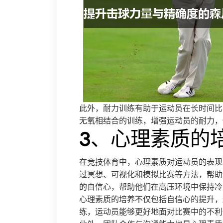
此外，耐力训练有助于运动员在长时间比
无氧相结合的训练，增强运动员的耐力，
3、心理素质的
在竞技体育中，心理素质对运动员的表现
过冥想、可视化和模拟比赛等方法，帮助
的自信心，帮助他们在高压环境中保持冷
心理素质的培养不仅包括自信心的提升，
练，运动员能够更好地面对比赛中的不利