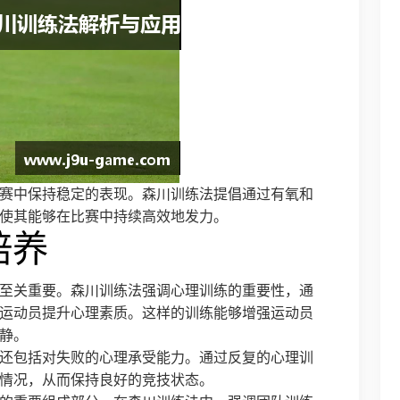
赛中保持稳定的表现。森川训练法提倡通过有氧和
使其能够在比赛中持续高效地发力。
培养
至关重要。森川训练法强调心理训练的重要性，通
运动员提升心理素质。这样的训练能够增强运动员
静。
还包括对失败的心理承受能力。通过反复的心理训
情况，从而保持良好的竞技状态。