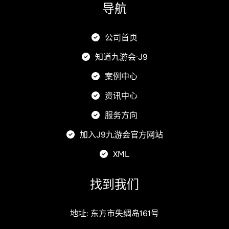
导航
公司首页
知道九游会·J9
案例中心
资讯中心
服务方向
加入J9九游会官方网站
XML
找到我们
地址: 东方市失绸岛161号