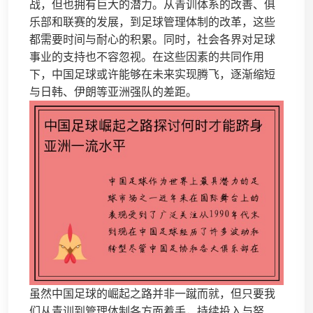
战，但也拥有巨大的潜力。从青训体系的改善、俱
乐部和联赛的发展，到足球管理体制的改革，这些
都需要时间与耐心的积累。同时，社会各界对足球
事业的支持也不容忽视。在这些因素的共同作用
下，中国足球或许能够在未来实现腾飞，逐渐缩短
与日韩、伊朗等亚洲强队的差距。
虽然中国足球的崛起之路并非一蹴而就，但只要我
们从青训到管理体制各方面着手，持续投入与努