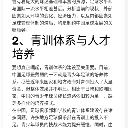
管有着庞大的球迷基础和丰富的资源，足球水平却
与国际一流水平相差甚远。分析当前的现状，外部
因素如大环境的变化、经济压力，以及内部因素如
足球管理体制的滞后，均是制约中国足球发展的关
键瓶颈。
2、青训体系与人才
培养
要想真正崛起，青训体系的建设至关重要。目前，
中国足球最薄弱的一环就是青少年足球的培养体
系。尽管近年来国家和地方政府对青训投入了大量
资金，但整体效果并不明显。相比于日韩和欧洲国
家，中国的青少年球员成长道路依旧较为单一，缺
乏多样化的培养模式。
在中国，足球俱乐部和学校的青训体系建设存在诸
多问题。许多地方足球俱乐部在青训上的投入不
足，青少年球员的技战术能力提升缓慢。同时，由