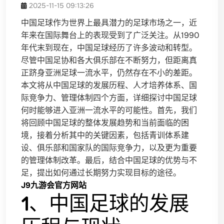
2025-11-15 09:13:26
中国足球作为世界上最具潜力的足球市场之一，近
年来在国际舞台上的表现受到了广泛关注。从1990
年代末到现在，中国足球经历了许多波动和转型。
尽管中国足协和各大俱乐部在不断努力，但距离真
正跻身亚洲足球一流水平，仍然存在不小的差距。
本文将从中国足球的发展历程、人才培养体系、国
际竞争力、管理体制四个方面，详细探讨中国足球
何时能够进入亚洲一流水平的可能性。首先，我们
将回顾中国足球的整体发展趋势和当前面临的困
境，接着分析其中的关键因素，包括青训体系建
设、俱乐部和国家队的国际竞争力，以及更为重要
的管理体制改革。最后，结合中国足球的优势与不
足，提出如何通过长期努力实现目标的途径。
J9九游会官方网站
1、中国足球的发展