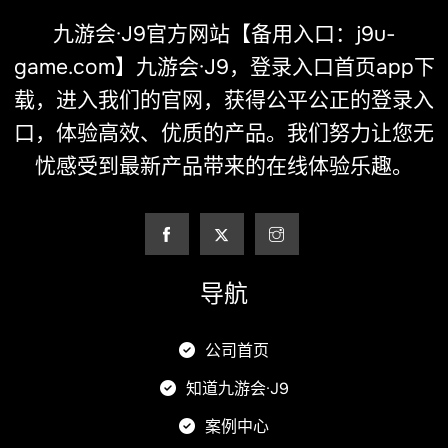
九游会·J9官方网站【备用入口：j9u-
game.com】九游会·J9，登录入口首页app下
载，进入我们的官网，获得公平公正的登录入
口，体验高效、优质的产品。我们努力让您无
忧感受到最新产品带来的在线体验乐趣。
导航
公司首页
知道九游会·J9
案例中心