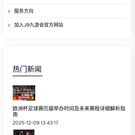
服务方向
加入J9九游会官方网站
热门新闻
欧洲杯足球赛历届举办时间及未来赛程详细解析指
南
2025-12-09 13:43:17