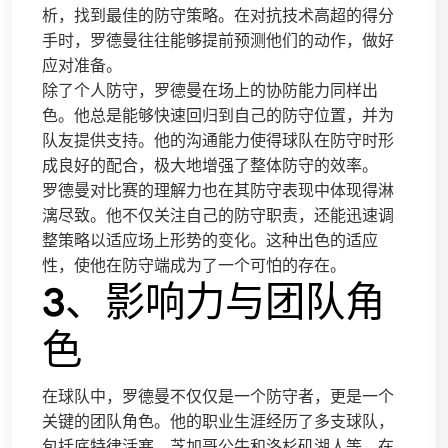
析，找到最佳的防守策略。在对抗技术高超的得分
手时，罗德曼往往能够提前预测他们的动作，做好
应对准备。
除了个人防守，罗德曼在场上的协防能力同样出
色。他总是能够快速回归到自己的防守位置，并为
队友提供支持。他的沟通能力使得球队在防守时形
成良好的配合，极大地增强了整体防守的效率。
罗德曼对比赛的理解力也在其防守表现中体现得淋
漓尽致。他不仅关注自己的防守职责，还能迅速调
整策略以适应场上形势的变化。这种出色的适应
性，使他在防守端成为了一个可怕的存在。
3、影响力与团队角
色
在球队中，罗德曼不仅仅是一个防守者，更是一个
关键的团队角色。他的职业生涯经历了多支球队，
包括底特律活塞、芝加哥公牛和洛杉矶湖人等。在