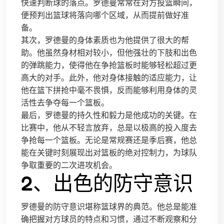
快速判断球的落点。罗德曼常常在对方投篮瞬间，
便预判出篮球将落向哪个区域，从而提前做好准
备。
其次，罗德曼的身体素质也为他提供了很大的帮
助。他虽然身材相对较小，但他强壮的下肢和出色
的弹跳能力，使得他在争抢篮板时能够轻松超过更
高大的对手。此外，他对身体接触的适应能力，让
他在篮下拼抢中毫不畏惧，反而能够利用身体的灵
活性去争夺每一个篮板。
最后，罗德曼的持久性和毅力是他成功的关键。在
比赛中，他从不轻言放弃，总是以极高的投入度去
争抢每一个篮板。无论是常规赛还是季后赛，他总
能在关键时刻展现出对篮板的绝对控制力，为球队
争取重要的二次进攻机会。
2、出色的防守意识
罗德曼的防守意识堪称篮球界的典范。他总是能准
确把握对方球员的特点和习惯，通过不断观察和分