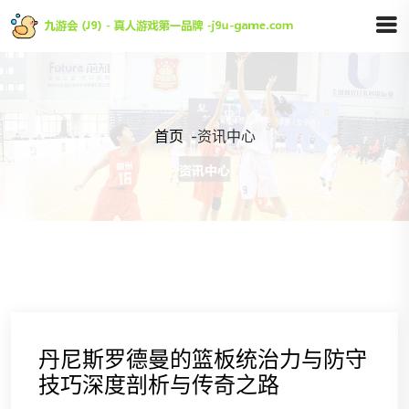
首页
-
资讯中心
丹尼斯罗德曼的篮板统治力与防守
技巧深度剖析与传奇之路