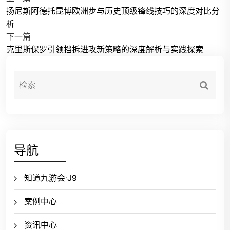
扬尼斯阿德托昆博欧洲步与历史顶级锋线技巧的深度对比分
析
下一篇
克里斯保罗引领挡拆进攻新策略的深度解析与实践探索
导航
知道九游会·J9
案例中心
资讯中心