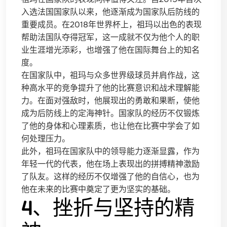
入选法国国家队以来，他逐渐成为国家队后防线的
重要成员。在2018年世界杯上，祖玛以出色的表现
帮助法国队夺得冠军，这一成就不仅为他个人的职
业生涯增光添彩，也增强了他在国际舞台上的知名
度。
在国家队中，祖玛与众多世界级球员并肩作战，这
种高水平的竞争提升了他的比赛意识和战术理解能
力。在面对强敌时，他展现出的勇敢和果断，使他
成为后防线上的定海神针。国家队的经历不仅锻炼
了他的身体和心理素质，也让他在比赛中学会了如
何处理压力。
此外，祖玛在国家队中的领导能力逐渐显露，作为
年轻一代的代表，他在场上表现出的拼搏精神激励
了队友。这样的经历不仅增强了他的自信心，也为
他在未来的比赛中奠定了更为坚实的基础。
4、挫折与坚持的精