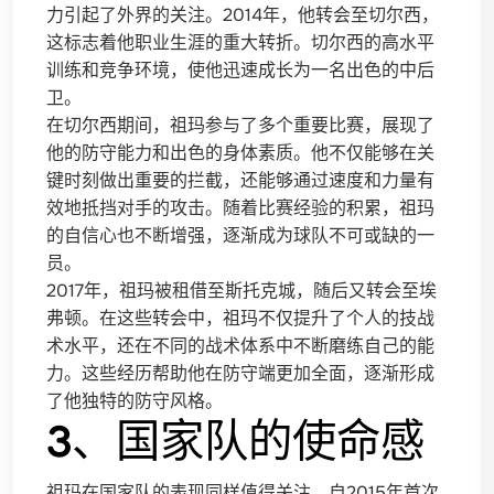
力引起了外界的关注。2014年，他转会至切尔西，
这标志着他职业生涯的重大转折。切尔西的高水平
训练和竞争环境，使他迅速成长为一名出色的中后
卫。
在切尔西期间，祖玛参与了多个重要比赛，展现了
他的防守能力和出色的身体素质。他不仅能够在关
键时刻做出重要的拦截，还能够通过速度和力量有
效地抵挡对手的攻击。随着比赛经验的积累，祖玛
的自信心也不断增强，逐渐成为球队不可或缺的一
员。
2017年，祖玛被租借至斯托克城，随后又转会至埃
弗顿。在这些转会中，祖玛不仅提升了个人的技战
术水平，还在不同的战术体系中不断磨练自己的能
力。这些经历帮助他在防守端更加全面，逐渐形成
了他独特的防守风格。
3、国家队的使命感
祖玛在国家队的表现同样值得关注。自2015年首次