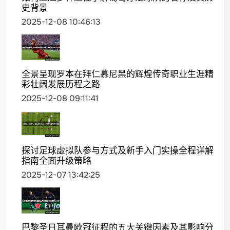
史背景
2025-12-08 10:46:13
全景呈现罗本在拜仁慕尼黑的辉煌传奇职业生涯精
彩壮阔发展历程之路
2025-12-08 09:11:41
探讨足球虚拟队参与方式及新手入门实操全程详解
指南全面升级策略
2025-12-07 13:42:25
巴黎圣日耳曼欧冠征程的五大关键因素及其影响分