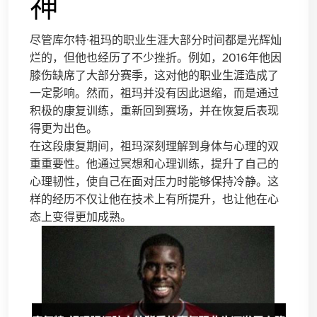
神
尽管库尔特·祖玛的职业生涯大部分时间都是光辉灿
烂的，但他也经历了不少挫折。例如，2016年他因
膝伤缺席了大部分赛季，这对他的职业生涯造成了
一定影响。然而，祖玛并没有因此退缩，而是通过
积极的康复训练，重新回到赛场，并在恢复后表现
得更为出色。
在这段康复期间，祖玛深刻理解到身体与心理的双
重重要性。他通过冥想和心理训练，提升了自己的
心理韧性，使自己在面对压力时能够保持冷静。这
样的经历不仅让他在技术上有所提升，也让他在心
态上变得更加成熟。