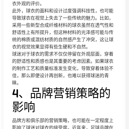
衣外观的评价。
此外，球衣的面料和设计过度强调科技性，也可能
导致球衣在视觉上失去了一些传统的魅力。比如，
采用一些新型合成纤维材料的球衣虽然在透气性和
舒适性上有所提升，但这种材料的光泽感可能与传
统的棉质或混纺材质的自然感产生了冲突，这让球
衣的视觉效果显得有些生硬和不自然。
球迷对于球衣的需求不仅仅停留在外观层面，穿着
的舒适性和质感也是其重要的考虑因素。如果球衣
的制作工艺和质量标准发生变化，导致穿着体验不
佳，那么即便设计再创新，也难以获得球迷的青
睐。
4、品牌营销策略的
影响
品牌方和俱乐部的营销策略，也可能在一定程度上
影响了球迷对球衣的接受度。近年来，足球品牌在