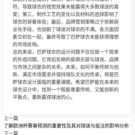
符，导致球衣的视觉效果未能赢得大多数球迷的喜
爱；第三，制作工艺的变化以及材料的选择影响了
球衣的穿着体验；最后，品牌营销策略过于依赖商
业化手段，也加剧了球迷对球衣的不满。各方面因
素交织在一起，最终导致了巴萨球衣未能获得理想
的市场反响。
总的来说，巴萨球衣的设计问题不仅仅是一个简单
的外观问题，它背后反映的是俱乐部与球迷、品牌
与市场之间复杂的关系。未来，如何平衡传统与创
新、满足市场需求并保持球队文化的传承，将是巴
萨球衣设计面临的重要课题。希望巴萨能在未来的
球衣设计中，找到一个既能尊重传统，又能创新的
平衡点，重新赢得球迷的心。
上一篇
了解欧洲杯赛事预测的重要性及其对球迷与投注的影响分析
下一篇