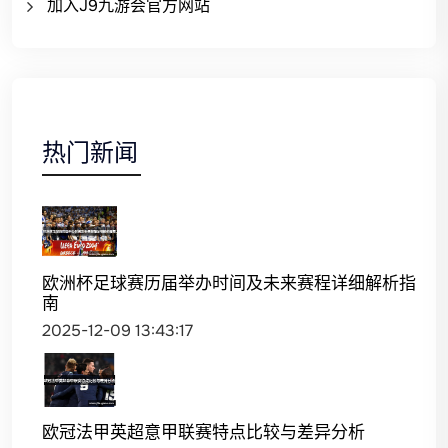
加入J9九游会官方网站
热门新闻
欧洲杯足球赛历届举办时间及未来赛程详细解析指
南
2025-12-09 13:43:17
欧冠法甲英超意甲联赛特点比较与差异分析