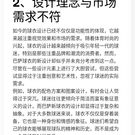
2、设计理念与市场
需求不符
如今的球衣设计已经不仅仅是功能性的体现，它越
来越注重视觉效果和市场的需求。随着体育时尚的
兴起，球衣的设计越来越倾向于吸引年轻一代的球
迷，特别是那些注重品牌和潮流的消费者。然而，
巴萨球衣的新设计却似乎并未充分考虑到这一点。
尽管在一些设计元素上进行了大胆尝试，但这些尝
试显得过于注重创意和艺术性，忽视了球迷的实际
需求。
例如，球衣的配色方案和图案设计，有时会让人觉
得过于突兀。球迷往往更倾向于简洁而富有象征意
义的设计，而巴萨新球衣的设计却显得过于复杂和
抽象。对于大多数球迷来说，球衣不仅仅是穿着装
备，它也是一种身份和情感的象征。球迷们希望自
己的球衣能够展现球队的精神和历史，而不是成为