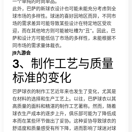
一个单纯的时尚单品。
此外，巴萨的新球衣设计也可能未能充分考虑到全
球市场的多样性。球迷的喜好因地区而异，不同市
场的需求差异可能导致某些设计在特定地区受欢
迎，而在其他地方则可能被吐槽为“丑”。因此，巴
萨和设计方可能低估了市场的多样性，未能根据不
同市场的需求量体裁衣。
j9九游会
3、制作工艺与质量
标准的变化
巴萨球衣的制作工艺近年来也发生了变化，尤其是
在材料的选择和生产工艺上。以往，巴萨球衣以其
高质量的面料和精湛的制作工艺著称。然而，随着
球衣生产成本的逐步上升，俱乐部可能为了降低成
本而在某些环节做出了妥协。这种妥协导致球衣的
舒适度和质量感受有所下降，进而影响了球迷对球