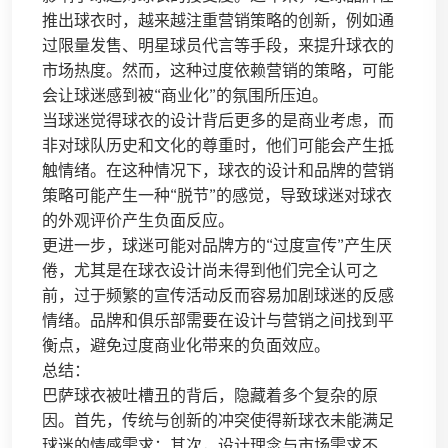
推出球衣时，越来越注重营销策略的创新，例如通
过限量发售、明星球员代言等手段，来提升球衣的
市场热度。然而，这种过度依赖营销的策略，可能
会让球迷感到被“商业化”的氛围所压迫。
当球迷觉得球衣的设计背后更多的是商业考虑，而
非对球队历史和文化的尊重时，他们可能会产生抵
触情绪。在这种情况下，球衣的设计和品牌的营销
策略可能产生一种“脱节”的感觉，导致球迷对球衣
的外观评价产生负面反应。
更进一步，球迷可能对品牌方的“过度宣传”产生厌
倦，尤其是在球衣设计尚未得到他们完全认可之
前，过于频繁的宣传活动反而容易加剧球迷的反感
情绪。品牌和俱乐部需要在设计与营销之间找到平
衡点，避免过度商业化带来的负面效应。
总结：
巴萨球衣被吐槽丑的背后，隐藏着多个复杂的原
因。首先，传统与创新的冲突使得新球衣未能满足
球迷的情感需求；其次，设计理念与市场需求不