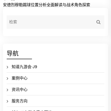
安德烈穆勒踢球位置分析全面解读与战术角色探索
导航
知道九游会·J9
案例中心
资讯中心
服务方向