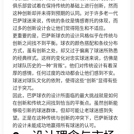
俱乐部尝试着在保持传统的基础上进行创新，然而
这种创新却并未得到预期的认同。对于许多老一代
巴萨球迷来说，传统的条纹是情感寄托的体现，而
过多的创新设计会让他们觉得陌生和不适应。
更重要的是，巴萨新球衣的设计风格似乎在传统与
创新之间找不到平衡。球衣的颜色搭配和条纹分布
方式，虽有创新之处，却又过于偏离了球迷所熟悉
的经典样式。这样的变化对忠实球迷来说，仿佛是
对球队历史的一种“背叛”。他们对传统设计有着深
厚的感情，任何过度的改动都会让他们感到不安。
球迷对球队文化的依附，使得这些“创新”显得有些
过于突兀。
因此，巴萨球衣的设计所面临的最大挑战就是如何
在创新和传统之间找到恰当的平衡点。虽然创新能
够吸引新的球迷群体，但却可能让老球迷感到失
望。正是在这种传统与创新的冲突下，巴萨新球衣
的设计未能成功地赢得所有球迷的认可。