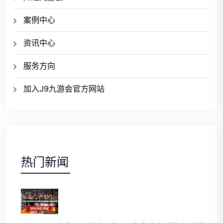
案例中心
资讯中心
服务方向
加入J9九游会官方网站
热门新闻