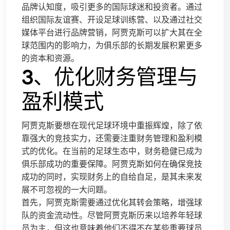
品牌认知度，吸引更多的国际球迷和投资者。通过
组织国际友谊赛、开设足球训练营、以及通过社交
媒体平台进行品牌营销，阿贾克斯可以扩大其在全
球范围内的影响力，为俱乐部的长期发展积累更多
的资本和资源。
3、优化财务管理与
盈利模式
阿贾克斯要想在现代足球环境中重振辉煌，除了依
靠强大的竞技实力，还需要注重财务管理和盈利模
式的优化。在当前的足球生态中，财务稳健已成为
俱乐部成功的重要保障。阿贾克斯如何在确保竞技
成功的同时，实现财务上的自给自足，是其未来发
展不可忽视的一大问题。
首先，阿贾克斯需要通过优化其转会策略，增强球
队的资金流动性。尽管阿贾克斯历来以培养年轻球
员为主，但这也意味着他们不得不在某些重要球员