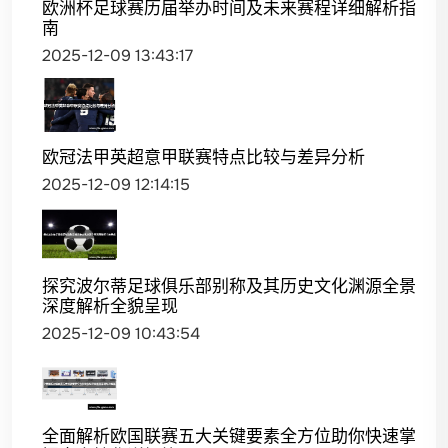
欧洲杯足球赛历届举办时间及未来赛程详细解析指
南
2025-12-09 13:43:17
欧冠法甲英超意甲联赛特点比较与差异分析
2025-12-09 12:14:15
探究波尔蒂足球俱乐部别称及其历史文化渊源全景
深度解析全貌呈现
2025-12-09 10:43:54
全面解析欧国联赛五大关键要素全方位助你快速掌