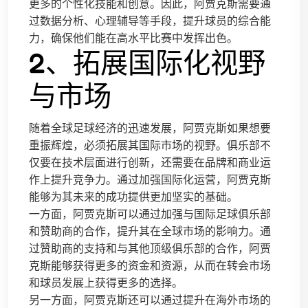
更多的个性化技能和创意。因此，阿贾克斯需要通
过数据分析、心理辅导等手段，提升球员的综合能
力，确保他们能在高水平比赛中发挥出色。
2、拓展国际化视野
与市场
随着全球足球经济的迅速发展，阿贾克斯如果想要
重振辉煌，必须拓展其国际市场的视野。俱乐部不
仅要在技术层面进行创新，还需要在品牌和商业运
作上提升竞争力。通过加强国际化运营，阿贾克斯
能够为其未来的成功提供更加坚实的基础。
一方面，阿贾克斯可以通过加强与国际足球俱乐部
和赞助商的合作，提升其在全球市场的影响力。通
过赞助商的支持和与其他顶级俱乐部的合作，阿贾
克斯能够获得更多的资金和资源，从而在转会市场
和球员发展上获得更多的选择。
另一方面，阿贾克斯还可以通过提升在海外市场的