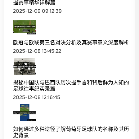
握赛事精华详解篇
2025-12-09 09:12:39
欧冠与欧联第三名对决分析及其赛事意义深度解析
2025-12-08 13:45:22
揭秘中国队与巴西队历次握手言和背后鲜为人知的
足球往事纪实录篇
2025-12-08 12:16:45
如何通过多种途径了解葡萄牙足球队的名称及其历
史背景