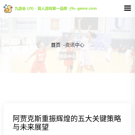
首页
-
资讯中心
阿贾克斯重振辉煌的五大关键策略
与未来展望