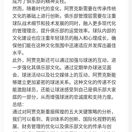
成为了俱乐部的精神支柱。
然而，随着时代的变化，阿贾克斯需要在传承传统
文化的基础上进行创新。俱乐部管理层需要在注重
球队战术细节和技术发展的同时，融入更多现代化
的管理理念，提升俱乐部的运营效率。球队内部的
文化建设也应注重年轻球员的融入和心理成长，确
保他们能在这种文化氛围中迅速适应并发挥出最佳
水平。
此外，阿贾克斯还可以通过加强与球迷的互动，进
一步强化其俱乐部文化。通过定期举办球迷见面
会、球迷活动以及社交媒体上的互动，阿贾克斯能
够建立更加紧密的球迷关系。这种文化的传递不仅
能激励球员，还能让球迷感受到自己是俱乐部大家
庭的一部分，从而增强球迷的忠诚度和支持力度。
总结：
通过对阿贾克斯重振辉煌的五大关键策略的分析，
我们可以看到，青训体系的创新、国际化视野的拓
展、财务管理的优化以及俱乐部文化的传承与创