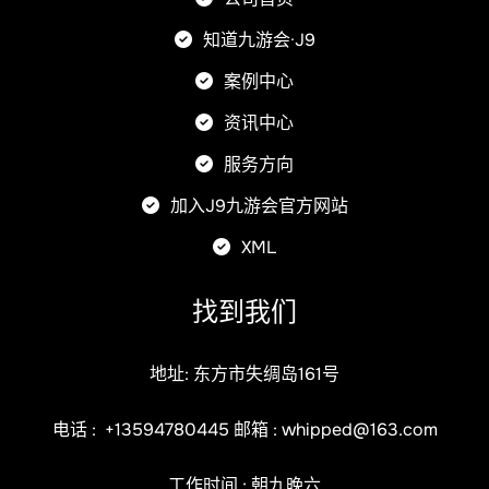
知道九游会·J9
案例中心
资讯中心
服务方向
加入J9九游会官方网站
XML
找到我们
地址: 东方市失绸岛161号
电话 :
+13594780445
邮箱 :
whipped@163.com
工作时间 : 朝九晚六