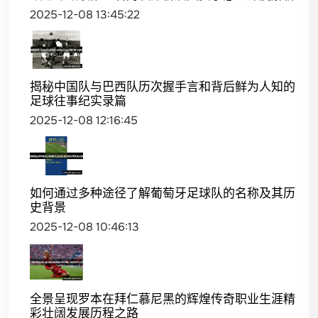
2025-12-08 13:45:22
揭秘中国队与巴西队历次握手言和背后鲜为人知的
足球往事纪实录篇
2025-12-08 12:16:45
如何通过多种途径了解葡萄牙足球队的名称及其历
史背景
2025-12-08 10:46:13
全景呈现罗本在拜仁慕尼黑的辉煌传奇职业生涯精
彩壮阔发展历程之路