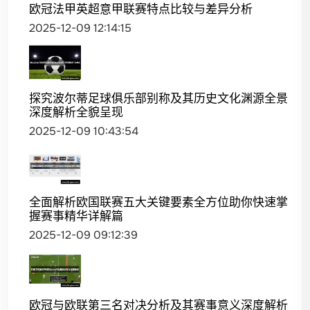
欧冠法甲英超意甲联赛特点比较与差异分析
2025-12-09 12:14:15
探究波尔蒂足球俱乐部别称及其历史文化渊源全景
深度解析全貌呈现
2025-12-09 10:43:54
全面解析欧国联赛五大关键要素全方位助你快速掌
握赛事精华详解篇
2025-12-09 09:12:39
欧冠与欧联第三名对决分析及其赛事意义深度解析