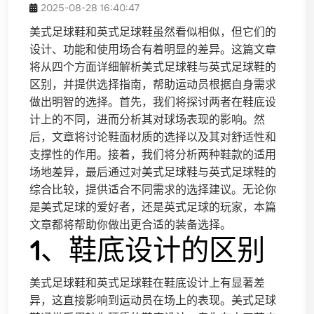
2025-08-28 16:40:47
美式足球鞋和英式足球鞋虽然看似相似，但它们的
设计、功能和使用场合有着明显的差异。这篇文章
将从四个方面详细解析美式足球鞋与英式足球鞋的
区别，并提供选择指南，帮助运动员根据自身需求
做出明智的选择。首先，我们将探讨两者在鞋底设
计上的不同，进而分析其对球场表现的影响。然
后，文章将讨论鞋面材质的选择以及其对舒适性和
支撑性的作用。接着，我们将分析两种鞋款的适用
场地差异，最后通过对美式足球鞋与英式足球鞋的
综合比较，提供适合不同需求的选择建议。无论你
是美式足球的爱好者，还是英式足球的玩家，本篇
文章都将帮助你做出更合适的装备选择。
1、鞋底设计的区别
美式足球鞋和英式足球鞋在鞋底设计上有显著差
异，这直接影响到运动员在场上的表现。美式足球