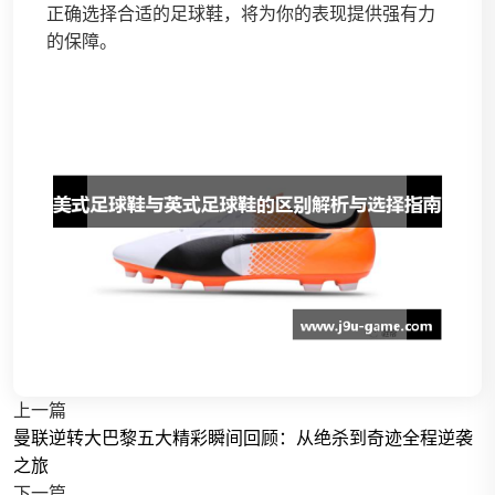
正确选择合适的足球鞋，将为你的表现提供强有力
的保障。
上一篇
曼联逆转大巴黎五大精彩瞬间回顾：从绝杀到奇迹全程逆袭
之旅
下一篇