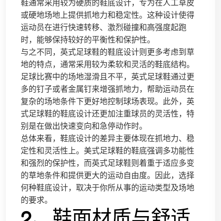
鞋通常采用较为硬质的鞋底设计，专为在人工草皮
或硬地场地上提供抓地力和稳定性。这种设计使得
运动员在进行快速转移、激烈碰撞和高强度起跑
时，能够保持较好的平衡性和保护性。
与之不同，英式足球鞋的鞋底设计则更多考虑到草
地的特点，通常采用较为柔软和灵活的鞋底结构。
足球比赛中的场地湿滑且不平，英式足球鞋通过更
多的钉子或者金属钉来增强抓地力，帮助运动员在
复杂的场地条件下更好地控制球场表现。此外，英
式足球鞋的鞋底设计还更加注重球员的灵活性，特
别是在做出快速变向和急停动作时。
总体来看，鞋底设计的差异主要体现在抓地力、稳
定性和灵活性上。美式足球鞋的鞋底强调多功能性
和强烈的保护性，而英式足球鞋则着重于适应多变
的草地条件和提供更大的运动自由度。因此，选择
何种鞋底设计，取决于你所从事的运动类型及场地
的要求。
2、鞋面材质与舒适