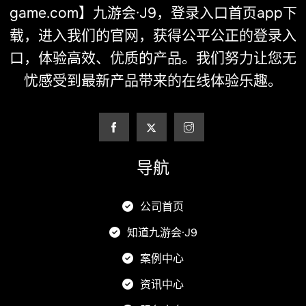
game.com】九游会·J9，登录入口首页app下
载，进入我们的官网，获得公平公正的登录入
口，体验高效、优质的产品。我们努力让您无
忧感受到最新产品带来的在线体验乐趣。
导航
公司首页
知道九游会·J9
案例中心
资讯中心