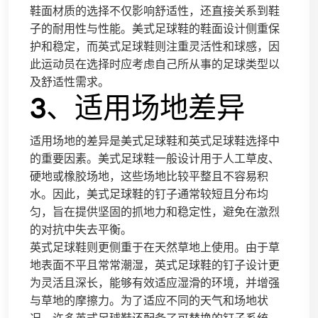
鞋面材质的选择不仅影响舒适性，还直接关系到鞋
子的耐用性与性能。美式足球鞋的鞋面设计侧重保
护和稳定，而英式足球鞋则注重灵活性和球感，因
此运动员在选择时应考虑自己所从事的足球类型以
及舒适性需求。
3、适用场地差异
适用场地的差异是美式足球鞋和英式足球鞋选择中
的重要因素。美式足球鞋一般设计用于人工草皮、
硬地或橡胶场地，这些场地比较平整且不容易积
水。因此，美式足球鞋的钉子通常较短且分布均
匀，旨在提供坚固的抓地力和稳定性，避免在激烈
的对抗中失去平衡。
英式足球鞋则更侧重于在天然草地上使用。由于草
地表面不平且常常潮湿，英式足球鞋的钉子设计更
为灵活且深长，能够有效适应湿滑的环境，并增强
与草地的摩擦力。为了适应不同的天气和场地状