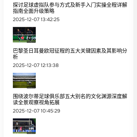
探讨足球虚拟队参与方式及新手入门实操全程详解
指南全面升级策略
2025-12-07 13:42:25
巴黎圣日耳曼欧冠征程的五大关键因素及其影响分
析
2025-12-07 12:13:38
围绕波尔蒂足球俱乐部五大别名的文化渊源深度解
读全景观察视角拓展
2025-12-07 10:45:29