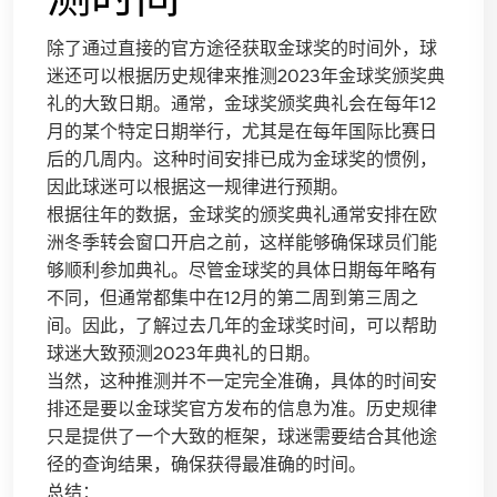
除了通过直接的官方途径获取金球奖的时间外，球
迷还可以根据历史规律来推测2023年金球奖颁奖典
礼的大致日期。通常，金球奖颁奖典礼会在每年12
月的某个特定日期举行，尤其是在每年国际比赛日
后的几周内。这种时间安排已成为金球奖的惯例，
因此球迷可以根据这一规律进行预期。
根据往年的数据，金球奖的颁奖典礼通常安排在欧
洲冬季转会窗口开启之前，这样能够确保球员们能
够顺利参加典礼。尽管金球奖的具体日期每年略有
不同，但通常都集中在12月的第二周到第三周之
间。因此，了解过去几年的金球奖时间，可以帮助
球迷大致预测2023年典礼的日期。
当然，这种推测并不一定完全准确，具体的时间安
排还是要以金球奖官方发布的信息为准。历史规律
只是提供了一个大致的框架，球迷需要结合其他途
径的查询结果，确保获得最准确的时间。
总结：