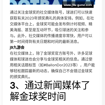
通过关注金球奖的社交媒体账号，球迷们可以快速
获取有关2023年颁奖典礼的具体安排。例如，在社
交媒体平台上，金球奖可能会发布倒计时视频、精
美海报、甚至是互动环节，吸引球迷的关注和参
与。此外，社交媒体的传播速度非常快，用户可以
第一时间得到有关日期和时间的最新消息。
j9九游会
在社交媒体上，除了金球奖官方账号外，许多足球
媒体和球迷也会分享与金球奖相关的信息。通过使
用相关话题标签（如#BallonDor2023等），用户能
够轻松跟踪最新的动态，确保自己不会错过金球奖
的颁奖典礼。
3、通过新闻媒体了
解金球奖时间