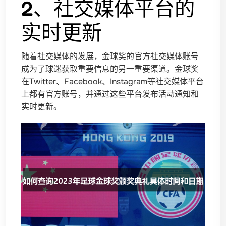
2、社交媒体平台的
实时更新
随着社交媒体的发展，金球奖的官方社交媒体账号
成为了球迷获取重要信息的另一重要渠道。金球奖
在Twitter、Facebook、Instagram等社交媒体平台
上都有官方账号，并通过这些平台发布活动通知和
实时更新。