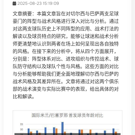
2025-08-23 15:19:09
文章摘要：本篇文章旨在对切尔西与巴萨两支足球
豪门的阵型与战术风格进行深入对比与分析。通过
对这两支球队历史上不同阵型的应用、战术打法的
解读以及球员特点的研究，能够让球迷和战术分析
师更清楚地认识到两者在场上如何呈现出各自独特
的风格。在接下来的分析中，将从四个方面展开，
分别是：阵型体系对比、进攻组织与传控战术、球
队防守结构以及球队个性与风格。这些方面的对比
与分析能够帮助我们更全面地理解切尔西与巴萨的
战术风格及其差异所在。文章将通过对这两个俱乐
部的战术演变与实际比赛中的表现，给出具体的对
比和解读。