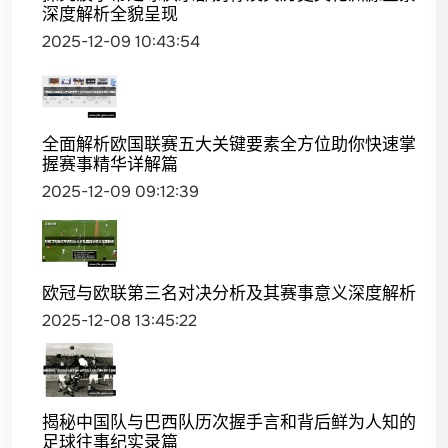
深度解析全貌呈现
2025-12-09 10:43:54
全面解析欧国联赛五大关键要素全方位助你快速掌
握赛事精华详解篇
2025-12-09 09:12:39
欧冠与欧联第三名对决分析及其赛事意义深度解析
2025-12-08 13:45:22
揭秘中国队与巴西队历次握手言和背后鲜为人知的
足球往事纪实录篇