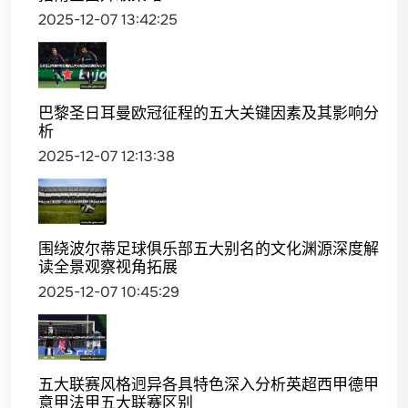
2025-12-07 13:42:25
巴黎圣日耳曼欧冠征程的五大关键因素及其影响分
析
2025-12-07 12:13:38
围绕波尔蒂足球俱乐部五大别名的文化渊源深度解
读全景观察视角拓展
2025-12-07 10:45:29
五大联赛风格迥异各具特色深入分析英超西甲德甲
意甲法甲五大联赛区别