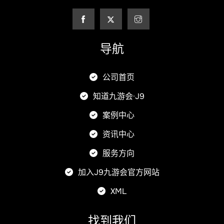
导航
公司首页
知道九游会·J9
案例中心
资讯中心
服务方向
加入J9九游会官方网站
XML
找到我们