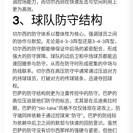
调控场能力，而切尔西则在快速反击与空间利用上
更为高效。
3、球队防守结构
切尔西的防守体系以整体性为核心，强调球员之间
的协作与默契。无论是4-3-3阵型还是3-4-3阵型，
切尔西的防守都能够保证中后场的紧密配合，形成
强大的防守屏障。球队的边后卫和中场球员都能迅
速回撤参与防守，从而在防守时形成密集的中场与
防线联系。切尔西在高压防守中通常通过压迫对方
的持球球员，打破对方的传球链条，迅速夺回球
权。
巴萨的防守结构则更为注重传控中的防守。巴萨的
高位压迫是他们防守的标志，尤其是在瓜迪奥拉时
期，巴萨的“tiki-taka”风格不仅仅体现在进攻上，防
守端同样依赖于通过控球来“防守”。巴萨的防线较
为依赖中后卫之间的默契与快速的回防意识。虽然
巴萨的防守没有切尔西那样的强硬与紧密，但他们