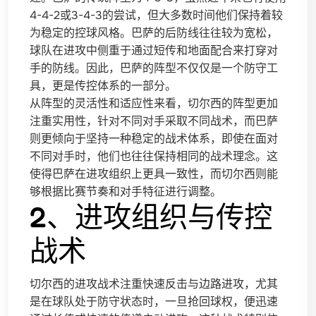
4-4-2或3-4-3的尝试，但大多数时间他们保持着较
为稳定的控球风格。巴萨的后防线往往较为宽松，
球队在进攻中侧重于通过短传和地面配合来打穿对
手的防线。因此，巴萨的阵型不仅仅是一个防守工
具，更是传控体系的一部分。
从阵型的灵活性和适应性来看，切尔西的阵型更加
注重实用性，针对不同对手采取不同战术，而巴萨
则更倾向于坚持一种稳定的战术体系，即使在面对
不同对手时，他们也往往保持相同的战术理念。这
使得巴萨在进攻组织上更具一致性，而切尔西则能
够根据比赛节奏和对手特征进行调整。
2、进攻组织与传控
战术
切尔西的进攻战术注重快速反击与边路进攻，尤其
是在球队处于防守状态时，一旦抢回球权，便迅速