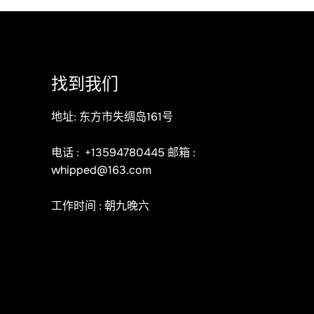
找到我们
地址: 东方市失绸岛161号
电话 :
+13594780445
邮箱 :
whipped@163.com
工作时间 : 朝九晚六