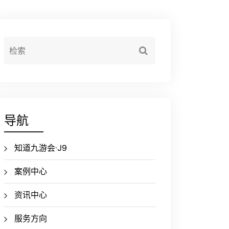
导航
知道九游会·J9
案例中心
资讯中心
服务方向