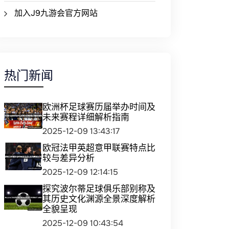
加入J9九游会官方网站
热门新闻
欧洲杯足球赛历届举办时间及
未来赛程详细解析指南
2025-12-09 13:43:17
欧冠法甲英超意甲联赛特点比
较与差异分析
2025-12-09 12:14:15
探究波尔蒂足球俱乐部别称及
其历史文化渊源全景深度解析
全貌呈现
2025-12-09 10:43:54