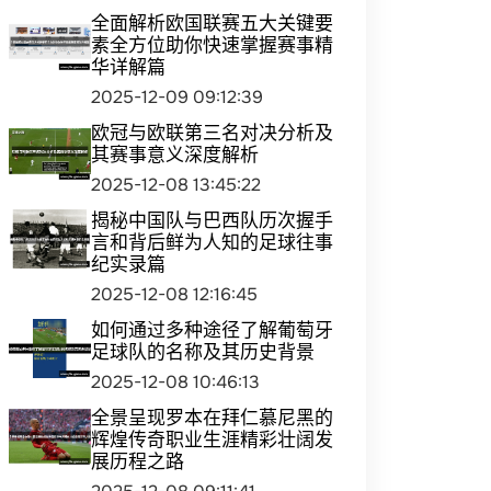
全面解析欧国联赛五大关键要
素全方位助你快速掌握赛事精
华详解篇
2025-12-09 09:12:39
欧冠与欧联第三名对决分析及
其赛事意义深度解析
2025-12-08 13:45:22
揭秘中国队与巴西队历次握手
言和背后鲜为人知的足球往事
纪实录篇
2025-12-08 12:16:45
如何通过多种途径了解葡萄牙
足球队的名称及其历史背景
2025-12-08 10:46:13
全景呈现罗本在拜仁慕尼黑的
辉煌传奇职业生涯精彩壮阔发
展历程之路