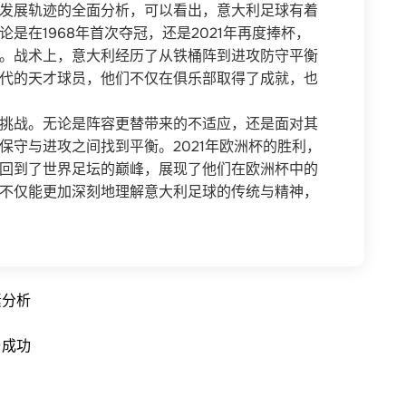
发展轨迹的全面分析，可以看出，意大利足球有着
是在1968年首次夺冠，还是2021年再度捧杯，
。战术上，意大利经历了从铁桶阵到进攻防守平衡
代的天才球员，他们不仅在俱乐部取得了成就，也
挑战。无论是阵容更替带来的不适应，还是面对其
保守与进攻之间找到平衡。2021年欧洲杯的胜利，
回到了世界足坛的巅峰，展现了他们在欧洲杯中的
不仅能更加深刻地理解意大利足球的传统与精神，
素分析
与成功