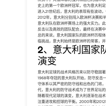
史上的第一个欧洲杯冠军，也为意大利足
进入21世纪后，意大利的表现有些波动，
2012年，意大利分别闯入欧洲杯决赛
意大利队在欧洲杯赛场上的强大实力。此
反击以及高效的团队配合，最终在决赛中
总的来说，意大利国家队的欧洲杯历程体
临挑战，意大利始终是欧洲杯的常客，并
2、意大利国家
演变
意大利足球的战术风格历来以防守稳固著
1968年夺冠的意大利队开始，防守反击
守体系以其严密的防守线和出色的门将，令
代，意大利的防守战术成为了世界足坛的
随着现代足球的演变，意大利逐渐在战术
注重进攻和控球的平衡。2000年和20