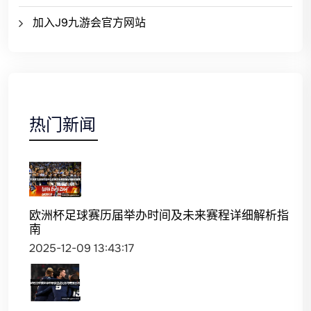
加入J9九游会官方网站
热门新闻
欧洲杯足球赛历届举办时间及未来赛程详细解析指
南
2025-12-09 13:43:17