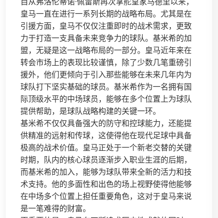
自从弗洛伦蒂诺·佩雷斯再次掌舵皇家马德里以来，
皇马一直在进行一系列长期的战略布局。尤其是在
引援方面，皇马不仅仅注重即时的战术需求，更致
力于打造一支具备未来竞争力的球队。基米希的加
盟，无疑是这一战略布局的一部分。皇马近年来在
转会市场上的表现比较谨慎，除了少数几笔重磅引
援外，他们更倾向于引入那些能够在未来几年内为
球队打下坚实基础的球员。基米希作为一名拥有国
际顶级水平的中场球员，能够在多个位置上为球队
提供帮助，是球队战略构建的关键一环。
基米希不仅仅具备强大的防守和控球能力，还能提
供精准的远射和传球，这使得他在现代足球中具备
极高的战术价值。皇马正处于一个新老交替的关键
时期，队内的核心球员逐渐步入职业生涯的后期，
而基米希的加入，能够为球队带来全新的活力和技
术支持。他的多面性和出色的场上视野使得他能够
在中场多个位置上担任重要角色，这对于皇马来说
是一笔难得的财富。