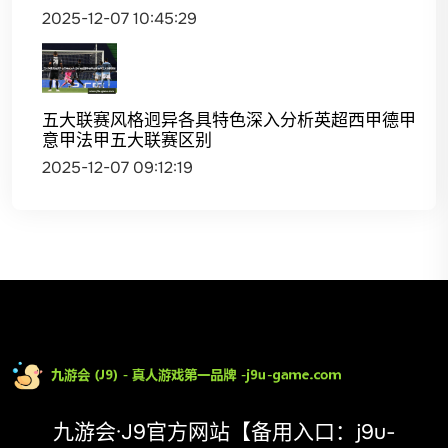
2025-12-07 10:45:29
五大联赛风格迥异各具特色深入分析英超西甲德甲
意甲法甲五大联赛区别
2025-12-07 09:12:19
九游会·J9官方网站【备用入口：j9u-