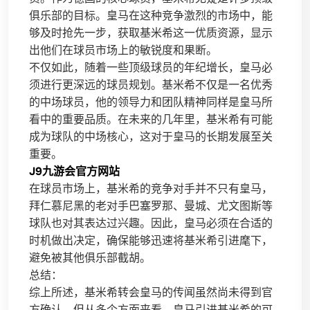
俱乐部的目标。皇马在这种竞争激烈的市场中，能
够及时抢先一步，获取基米希这一优质资源，显示
出他们在球员市场上的敏锐度和果断。
不仅如此，随着一些顶级球员的年纪增长，皇马必
须进行更深远的球员规划。基米希不仅是一名优秀
的中场球员，他的领导力和团队精神同样是皇马所
看中的重要品质。在未来的几年里，基米希有可能
成为球队的中场核心，这对于皇马的长期发展至关
重要。
J9九游会官方网站
在球员市场上，基米希的竞争对手并不只有皇马，
拜仁慕尼黑的老对手巴塞罗那、曼城、尤文图斯等
球队也对其表达过兴趣。因此，皇马必须在合适的
时机做出决定，确保能够迅速将基米希引进麾下，
避免被其他俱乐部截胡。
总结：
综上所述，基米希转会皇马的传闻虽然尚未得到官
方确认，但从多个方面来看，皇马引进基米希的可