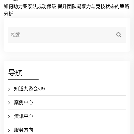
如何助力亚泰队成功保级 提升团队凝聚力与竞技状态的策略
分析
导航
知道九游会·J9
案例中心
资讯中心
服务方向