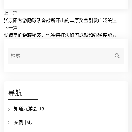
上一篇
张康阳为激励球队奋战所开出的丰厚奖金引发广泛关注
下一篇
梁靖崑的逆转秘笈：他独特打法如何成就超强逆袭能力
导航
知道九游会·J9
案例中心