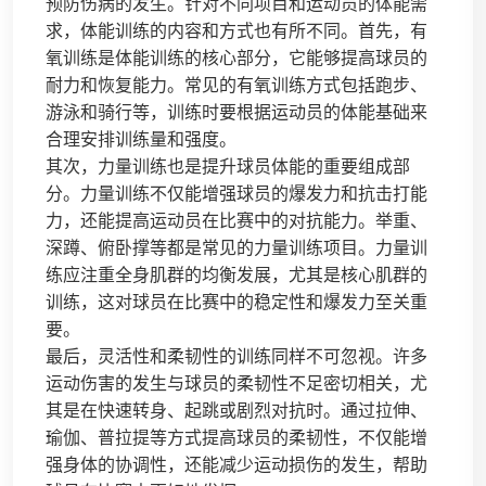
预防伤病的发生。针对不同项目和运动员的体能需
求，体能训练的内容和方式也有所不同。首先，有
氧训练是体能训练的核心部分，它能够提高球员的
耐力和恢复能力。常见的有氧训练方式包括跑步、
游泳和骑行等，训练时要根据运动员的体能基础来
合理安排训练量和强度。
其次，力量训练也是提升球员体能的重要组成部
分。力量训练不仅能增强球员的爆发力和抗击打能
力，还能提高运动员在比赛中的对抗能力。举重、
深蹲、俯卧撑等都是常见的力量训练项目。力量训
练应注重全身肌群的均衡发展，尤其是核心肌群的
训练，这对球员在比赛中的稳定性和爆发力至关重
要。
最后，灵活性和柔韧性的训练同样不可忽视。许多
运动伤害的发生与球员的柔韧性不足密切相关，尤
其是在快速转身、起跳或剧烈对抗时。通过拉伸、
瑜伽、普拉提等方式提高球员的柔韧性，不仅能增
强身体的协调性，还能减少运动损伤的发生，帮助