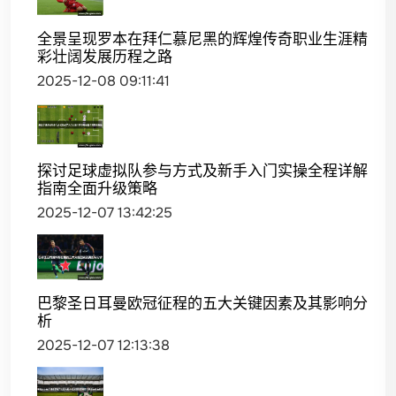
全景呈现罗本在拜仁慕尼黑的辉煌传奇职业生涯精
彩壮阔发展历程之路
2025-12-08 09:11:41
探讨足球虚拟队参与方式及新手入门实操全程详解
指南全面升级策略
2025-12-07 13:42:25
巴黎圣日耳曼欧冠征程的五大关键因素及其影响分
析
2025-12-07 12:13:38