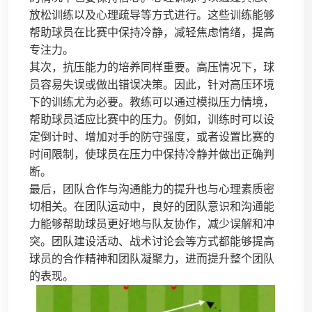
放松训练以及心理疏导等方式进行。这些训练能够
帮助球员在比赛中保持冷静，减轻焦虑情绪，提高
专注力。
其次，抗压能力的培养同样重要。高压情况下，球
员容易失误或做出错误决策。因此，针对高压环境
下的训练尤为必要。教练可以通过模拟压力情境，
帮助球员适应比赛中的压力。例如，训练时可以设
定倒计时、增加对手的防守强度，或者设置比赛的
时间限制，使球员在压力中保持冷静并做出正确判
断。
最后，团队合作与沟通能力的提升也与心理素质密
切相关。在团队运动中，良好的团队意识和沟通能
力能够帮助球员更好地与队友协作，减少误解和冲
突。团队建设活动、战术讨论会等方式都能够提高
球员的合作精神和团队凝聚力，进而提升整个团队
的表现。