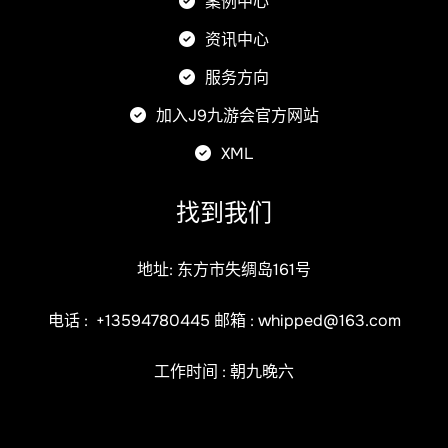
案例中心
资讯中心
服务方向
加入J9九游会官方网站
XML
找到我们
地址: 东方市失绸岛161号
电话 :
+13594780445
邮箱 :
whipped@163.com
工作时间 : 朝九晚六