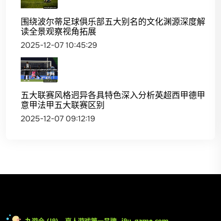
围绕波尔蒂足球俱乐部五大别名的文化渊源深度解
读全景观察视角拓展
2025-12-07 10:45:29
五大联赛风格迥异各具特色深入分析英超西甲德甲
意甲法甲五大联赛区别
2025-12-07 09:12:19