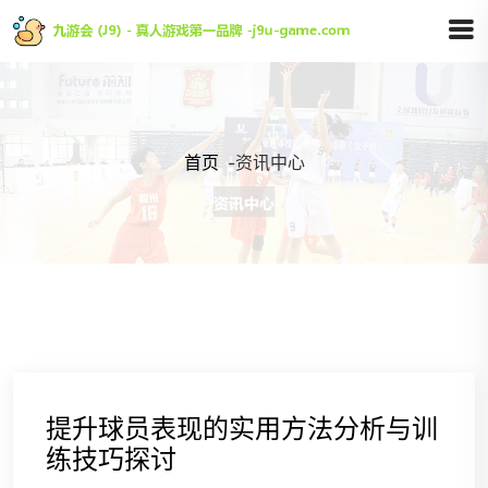
首页
-
资讯中心
提升球员表现的实用方法分析与训
练技巧探讨