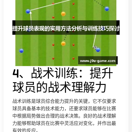
4、战术训练：提升
球员的战术理解力
战术训练是球员综合能力提升的关键，它不仅要求
球员具备基本的技术能力，还要求球员能够在比赛
中根据局势做出合理的战术决策。良好的战术理解
力能够帮助球员在比赛中灵活应对变化，并作出最
有效的反应。