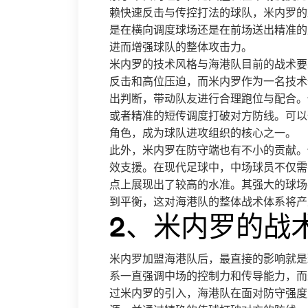
赖快速反击与传控打法的球队，米内罗的
是在横向调度球场还是在前场送出精准的
进而增强球队的整体攻击力。
米内罗的技术风格与海港队目前的战术要
反击和高位压迫，而米内罗作为一名技术
出判断，带动队友进行合理跑位与配合。
或者精准的短传调度打破对方防线。可以
角色，成为球队进攻组织的核心之一。
此外，米内罗在防守端也有不小的贡献。
效支援。在现代足球中，中场球员不仅需
点上展现出了较高的水准。其强大的球场
到平衡，这对海港队的整体战术体系将产
2、米内罗的战
米内罗加盟海港队后，最直接的影响就是
系一直强调中场的控制力和传导能力，而
过米内罗的引入，海港队在面对防守强度