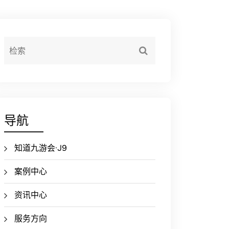
导航
知道九游会·J9
案例中心
资讯中心
服务方向