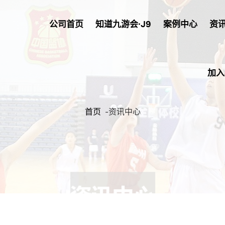
公司首页
知道九游会·J9
案例中心
资
加入
首页
-
资讯中心