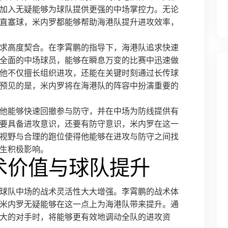
加入无疑能够为球队提供更强的中场掌控力。无论
直塞球，米内罗都能够帮助海港队提升进攻效率，
求高度契合。在李霄鹏的指导下，海港队追求快速
全面的中场球员，能够在瞬息万变的比赛中迅速做
他不仅擅长组织进攻，还能在关键时刻通过长传球
预见的是，米内罗将在海港队的阵容中扮演重要的
他能够快速回撤参与防守，并在中场为防线提供有
要具备进攻意识，还要有防守意识，米内罗在这一
视野与合理的跑位使得他能够在进攻与防守之间找
生积极影响。
术价值与球队提升
球队中场的战术灵活性大大增强。李霄鹏的战术体
米内罗无疑能够在这一点上为海港队带来提升。通
大的对手时，将能够更有效地调动全队的进攻资