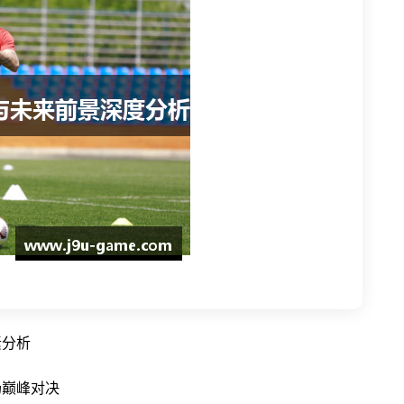
素分析
场巅峰对决