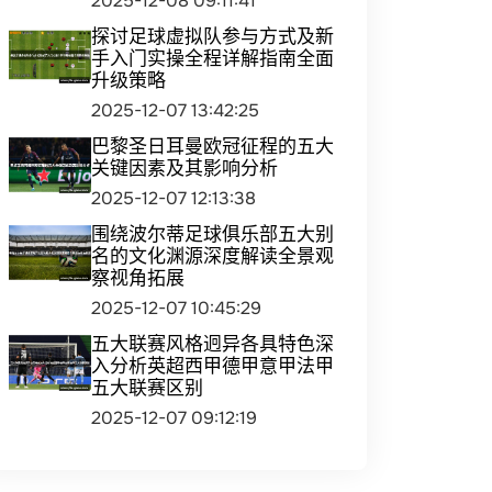
2025-12-08 09:11:41
探讨足球虚拟队参与方式及新
手入门实操全程详解指南全面
升级策略
2025-12-07 13:42:25
巴黎圣日耳曼欧冠征程的五大
关键因素及其影响分析
2025-12-07 12:13:38
围绕波尔蒂足球俱乐部五大别
名的文化渊源深度解读全景观
察视角拓展
2025-12-07 10:45:29
五大联赛风格迥异各具特色深
入分析英超西甲德甲意甲法甲
五大联赛区别
2025-12-07 09:12:19