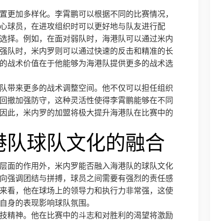
置更加多样化。李霄鹏可以根据不同的比赛情况，
心球员，在进攻组织时可以更好地与队友进行配
选择。例如，在面对弱队时，海港队可以通过米内
强队时，米内罗则可以通过快速的反击和精准的长
的战术价值在于他能够为海港队提供更多的战术选
队带来更多的战术调整空间。他不仅可以担任组织
回撤加强防守，这种灵活性使得李霄鹏能够在不同
因此，米内罗的加盟将极大提升海港队在比赛中的
港队球队文化的融合
层面的作用外，米内罗能否融入海港队的球队文化
向强调团结与拼搏，球员之间需要有强烈的责任感
来看，他在球场上的领导力和执行力非常强，这使
自身的表现影响球队氛围。
技精神。他在比赛中的斗志和对胜利的渴望将激励