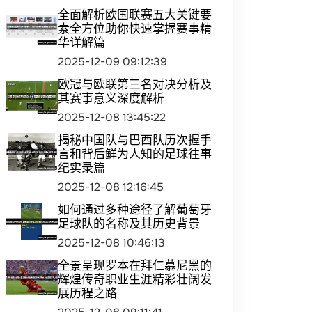
全面解析欧国联赛五大关键要
素全方位助你快速掌握赛事精
华详解篇
2025-12-09 09:12:39
欧冠与欧联第三名对决分析及
其赛事意义深度解析
2025-12-08 13:45:22
揭秘中国队与巴西队历次握手
言和背后鲜为人知的足球往事
纪实录篇
2025-12-08 12:16:45
如何通过多种途径了解葡萄牙
足球队的名称及其历史背景
2025-12-08 10:46:13
全景呈现罗本在拜仁慕尼黑的
辉煌传奇职业生涯精彩壮阔发
展历程之路