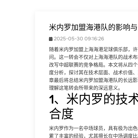
米内罗加盟海港队的影响与
2025-05-30 09:16:26
随着米内罗加盟上海海港足球俱乐部，许
问。这一转会不仅对上海海港队的战术布
改写中超联赛的竞争格局。本文将从四个
度分析，探讨其在技术层面、战术价值、
章最后将总结米内罗加盟海港队的长远影
理解这笔转会所带来的深远意义。
1、米内罗的技
合度
米内罗作为一名中场球员，具有极为出色
累了丰富的经验，尤其擅长在中场调度比