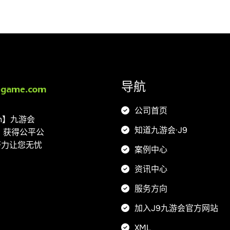
导航
公司首页
om】九游会
知道九游会·J9
，获得公平公
努力让您无忧
案例中心
资讯中心
服务方向
加入J9九游会官方网站
XML