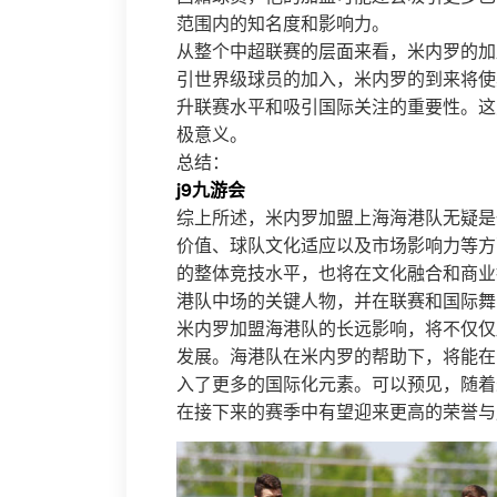
范围内的知名度和影响力。
从整个中超联赛的层面来看，米内罗的加
引世界级球员的加入，米内罗的到来将使
升联赛水平和吸引国际关注的重要性。这
极意义。
总结：
j9九游会
综上所述，米内罗加盟上海海港队无疑是
价值、球队文化适应以及市场影响力等方
的整体竞技水平，也将在文化融合和商业
港队中场的关键人物，并在联赛和国际舞
米内罗加盟海港队的长远影响，将不仅仅
发展。海港队在米内罗的帮助下，将能在
入了更多的国际化元素。可以预见，随着
在接下来的赛季中有望迎来更高的荣誉与