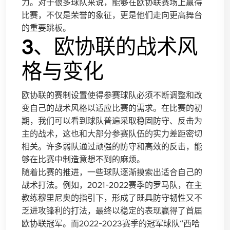
力。对于很多球队来说，能够在欧协联赛场上赢得
比赛，不仅是荣誉的象征，更是他们走向更高舞台
的重要跳板。
3、欧协联的战术风
格与变化
欧协联的赛制设置使得参赛球队必须不断调整和改
变自己的战术风格以适应比赛的需求。在比赛的初
期，我们可以看到球队普遍采取稳固防守、反击为
主的战术，这也和大部分参赛队伍的实力差距密切
相关。许多弱队通过顽强的防守和高效的反击，能
够在比赛中制造意想不到的麻烦。
随着比赛的推进，一些球队逐渐摸索出适合自己的
战术打法。例如，2021-2022赛季的罗马队，在主
教练穆里尼奥的指引下，形成了既具防守韧性又不
乏进攻锋利的打法，最终以稳定的表现赢得了首届
欧协联冠军。而2022-2023赛季的冠军球队“西哈