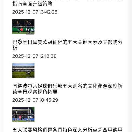
指南全面升级策略
2025-12-07 13:42:25
巴黎圣日耳曼欧冠征程的五大关键因素及其影响分
析
2025-12-07 12:13:38
围绕波尔蒂足球俱乐部五大别名的文化渊源深度解
读全景观察视角拓展
2025-12-07 10:45:29
五大联赛风格迥异各具特色深入分析英超西甲德甲