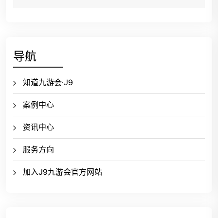
导航
知道九游会·J9
案例中心
资讯中心
服务方向
加入J9九游会官方网站