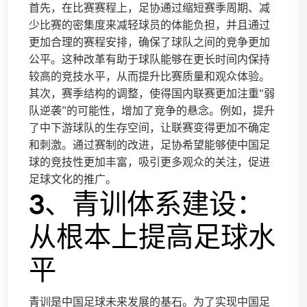
首先，在比赛赛程上，足协通过缩短赛季周期、减
少比赛的密集度来减轻球员的体能负担，并且通过
更加合理的赛程安排，确保了球队之间的竞争更加
公平。这种改革有助于球队能够在更长时间内保持
较高的竞技水平，从而提升比赛质量和观众体验。
其次，赛季结构的调整，使得国内联赛更加注重“弱
队逆袭”的可能性，增加了竞争的悬念。例如，提升
了中下游球队的生存空间，让联赛变得更加不确定
和刺激。通过赛制的改进，足协希望能够使中国足
球的竞技性更加丰富，吸引更多观众的关注，促进
足球文化的推广。
3、青训体系建设：
从根本上提高足球水
平
青训是中国足球未来发展的基石。为了实现中国足