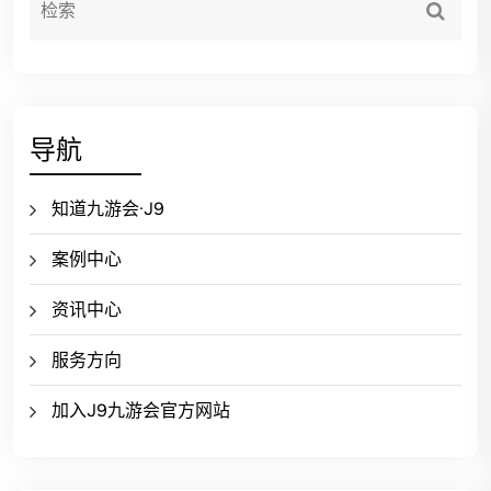
导航
知道九游会·J9
案例中心
资讯中心
服务方向
加入J9九游会官方网站