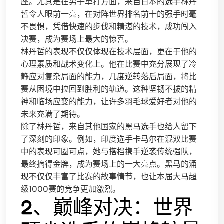
座。尤其是在男子单打方面，来自日本的选手林丹
哲令人眼前一亮，在对阵世界排名前十的强手时毫
不畏惧，凭借快速的步伐和精湛的技术，成功闯入
决赛，成为赛场上最大的惊喜。
林丹哲的表现不仅仅体现在技术层面，更在于他的
心理素质和战术变化上。他在比赛中充分展现了冷
静应对复杂局面的能力，几度逆转落后局面，将比
赛从困境中拉回到胜利的轨道。这种坚韧不拔的精
神和临场应变的能力，让许多羽毛球爱好者对他的
未来充满了期待。
除了林丹哲，来自其他国家的黑马选手也给人留下
了深刻的印象。例如，印度选手卡马尔在混双比赛
中的表现可圈可点，她与搭档携手逆袭传统强队，
最终摘得金牌，成为赛场上的一大亮点。黑马的涌
现不仅仅丰富了比赛的故事情节，也让本届大马超
级1000赛的竞争更加激烈。
2、巅峰对决：世界