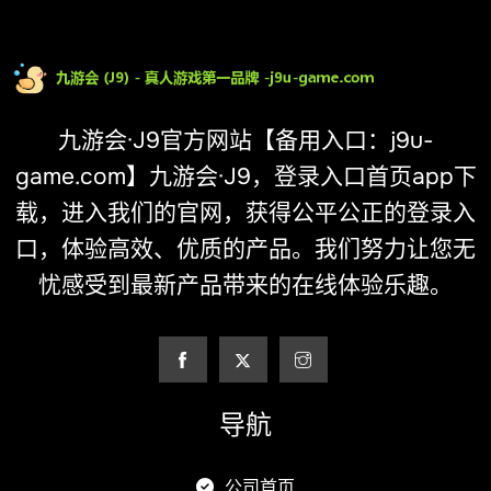
九游会·J9官方网站【备用入口：j9u-
game.com】九游会·J9，登录入口首页app下
载，进入我们的官网，获得公平公正的登录入
口，体验高效、优质的产品。我们努力让您无
忧感受到最新产品带来的在线体验乐趣。
导航
公司首页