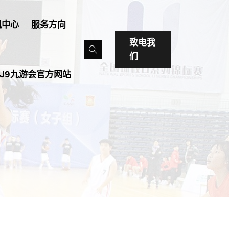
讯中心
服务方向
致电我
们
J9九游会官方网站