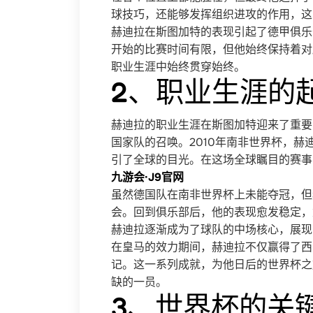
球技巧，还能够发挥组织进攻的作用，这
赫迪拉在斯图加特的表现引起了德甲俱乐
开始的比赛时间有限，但他始终保持着对
职业生涯中始终贯穿始终。
2、职业生涯的
赫迪拉的职业生涯在斯图加特迎来了重要
国家队的召唤。2010年南非世界杯，
引了全球的目光。在这场全球瞩目的赛事
九游会·J9官网
虽然德国队在南非世界杯上未能夺冠，但
会。回到俱乐部后，他的表现愈发稳定，
赫迪拉逐渐成为了球队的中场核心，展现
在皇马的效力期间，赫迪拉不仅赢得了西
记。这一系列成就，为他日后的世界杯之
缺的一员。
3、世界杯的关