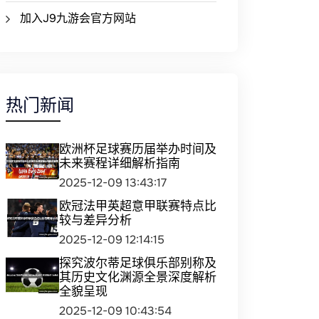
加入J9九游会官方网站
热门新闻
欧洲杯足球赛历届举办时间及
未来赛程详细解析指南
2025-12-09 13:43:17
欧冠法甲英超意甲联赛特点比
较与差异分析
2025-12-09 12:14:15
探究波尔蒂足球俱乐部别称及
其历史文化渊源全景深度解析
全貌呈现
2025-12-09 10:43:54