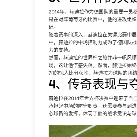
2014年，赫迪拉作为德国队的重要一
是在对阵葡萄牙的比赛中，他的进攻组织
础。
随着赛事的深入，赫迪拉在关键比赛中展
中，赫迪拉的中场控制力成为了德国队战
力的支持。
然而，赫迪拉的世界杯之旅并非一帆风顺
场，这让他倍感失落。然而，赫迪拉始终
7:1的惊人比分获胜，赫迪拉为球队的团
4、传奇表现与
赫迪拉在2014年世界杯决赛中迎来了
承担起中场的防守职责，还需要参与到进
心球员的发挥，体现了他的战术意识与球