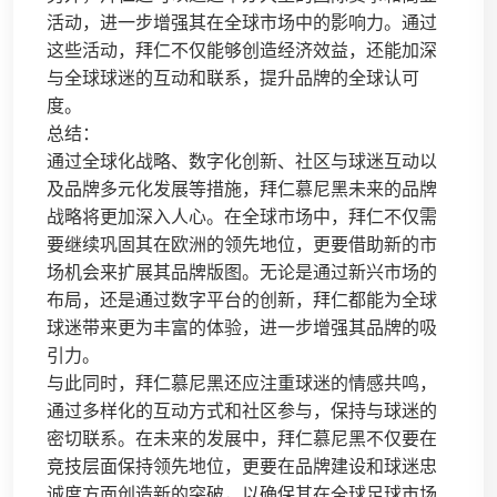
活动，进一步增强其在全球市场中的影响力。通过
这些活动，拜仁不仅能够创造经济效益，还能加深
与全球球迷的互动和联系，提升品牌的全球认可
度。
总结：
通过全球化战略、数字化创新、社区与球迷互动以
及品牌多元化发展等措施，拜仁慕尼黑未来的品牌
战略将更加深入人心。在全球市场中，拜仁不仅需
要继续巩固其在欧洲的领先地位，更要借助新的市
场机会来扩展其品牌版图。无论是通过新兴市场的
布局，还是通过数字平台的创新，拜仁都能为全球
球迷带来更为丰富的体验，进一步增强其品牌的吸
引力。
与此同时，拜仁慕尼黑还应注重球迷的情感共鸣，
通过多样化的互动方式和社区参与，保持与球迷的
密切联系。在未来的发展中，拜仁慕尼黑不仅要在
竞技层面保持领先地位，更要在品牌建设和球迷忠
诚度方面创造新的突破，以确保其在全球足球市场