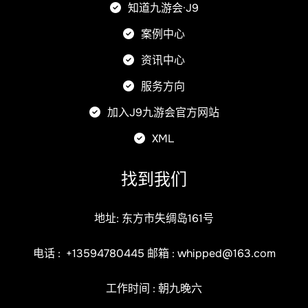
知道九游会·J9
案例中心
资讯中心
服务方向
加入J9九游会官方网站
XML
找到我们
地址: 东方市失绸岛161号
电话 :
+13594780445
邮箱 :
whipped@163.com
工作时间 : 朝九晚六