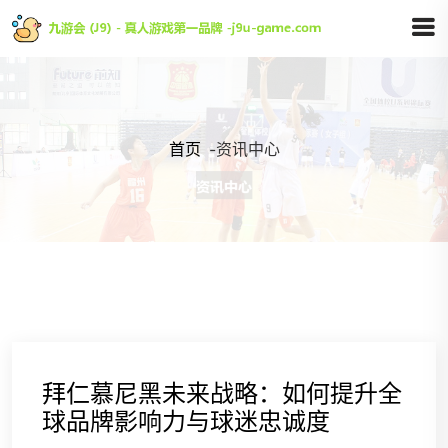
首页
-
资讯中心
拜仁慕尼黑未来战略：如何提升全
球品牌影响力与球迷忠诚度