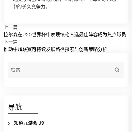
中的长久竞争力。
上一篇
拉尔森在U20世界杯中表现惊艳入选最佳阵容成为焦点球员
下一篇
推动中超联赛可持续发展路径探索与创新策略分析
导航
知道九游会·J9