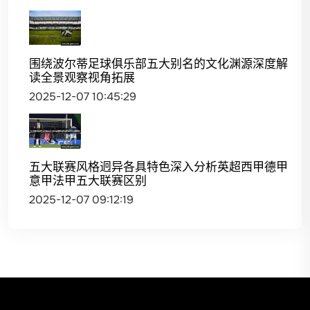
围绕波尔蒂足球俱乐部五大别名的文化渊源深度解
读全景观察视角拓展
2025-12-07 10:45:29
五大联赛风格迥异各具特色深入分析英超西甲德甲
意甲法甲五大联赛区别
2025-12-07 09:12:19