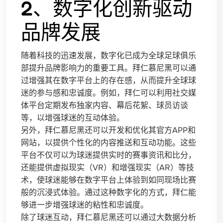
2、数字化创新驱动
品牌发展
随着科技的迅速发展，数字化已成为全球足球俱乐
部提升品牌影响力的重要工具。拜仁慕尼黑可以通
过增强其在数字平台上的存在感，从而提升全球球
迷的参与感和忠诚度。例如，拜仁可以利用社交媒
体平台定期发布独家内容、幕后花絮、球员访谈
等，以增强球迷的互动体验。
另外，拜仁慕尼黑还可以开发和优化其官方APP和
网站，以提供个性化的内容推送和互动功能。这些
平台不仅可以为球迷提供实时的赛事资讯和比分，
还能提供虚拟现实（VR）和增强现实（AR）等技
术，使球迷能够在数字平台上体验到如同现场比赛
般的沉浸式体验。通过这种数字化的方式，拜仁能
够进一步增强球迷的粘性和忠诚度。
除了球迷互动，拜仁慕尼黑还可以通过大数据分析