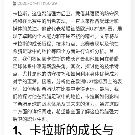
2025-04-11 11:50:29
卡拉斯，这位希腊强力后卫，凭借其强硬的防守风
格和在比赛中的出色表现，一直以来都备受球迷和
媒体的关注。他曾代表希腊征战欧洲U21锦标赛，展
现了卓越的个人能力和不屈不挠的精神。文章将从
卡拉斯的成长历程、技术特点、比赛表现以及他在
希腊足球中的地位等四个方面进行详细分析。首
先，我们将回顾卡拉斯的成长背景和他如何在希腊
足球体系中逐渐崭露头角。其次，探讨他的技术特
点，尤其是他的防守技巧和如何利用身体优势成为
对手的噩梦。接着，分析他在欧洲U21锦标赛上的表
现，如何帮助希腊队在比赛中走得更远。最后，我
们将探讨他在希腊足球中的地位，卡拉斯如何影响
了希腊足球的战术体系及其未来的潜力。通过这四
个方面的详细阐述，希望能全面了解这位希腊强力
后卫的职业生涯。
1、卡拉斯的成长与