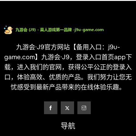
九游会·J9官方网站【备用入口：j9u-
game.com】九游会·J9，登录入口首页app下
载，进入我们的官网，获得公平公正的登录入
口，体验高效、优质的产品。我们努力让您无
忧感受到最新产品带来的在线体验乐趣。
导航