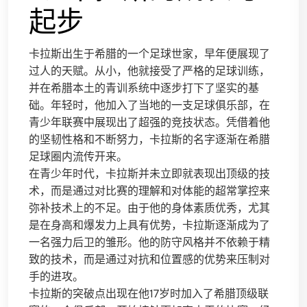
起步
卡拉斯出生于希腊的一个足球世家，早年便展现了
过人的天赋。从小，他就接受了严格的足球训练，
并在希腊本土的青训系统中逐步打下了坚实的基
础。年轻时，他加入了当地的一支足球俱乐部，在
青少年联赛中展现出了超强的竞技状态。凭借着他
的坚韧性格和不断努力，卡拉斯的名字逐渐在希腊
足球圈内流传开来。
在青少年时代，卡拉斯并未立即就表现出顶级的技
术，而是通过对比赛的理解和对体能的超常掌控来
弥补技术上的不足。由于他的身体素质优秀，尤其
是在身高和爆发力上具有优势，卡拉斯逐渐成为了
一名强力后卫的雏形。他的防守风格并不依赖于精
致的技术，而是通过对抗和位置感的优势来压制对
手的进攻。
卡拉斯的突破点出现在他17岁时加入了希腊顶级联