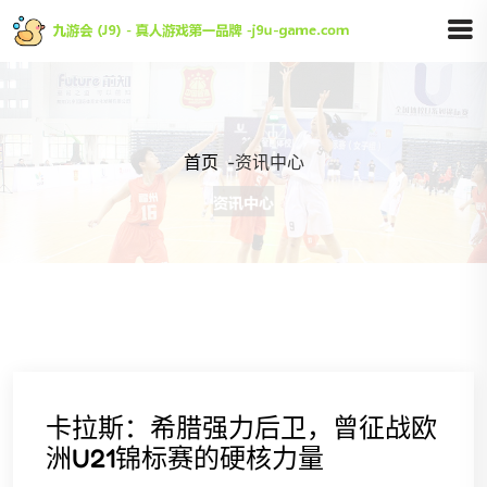
首页
-
资讯中心
卡拉斯：希腊强力后卫，曾征战欧
洲U21锦标赛的硬核力量