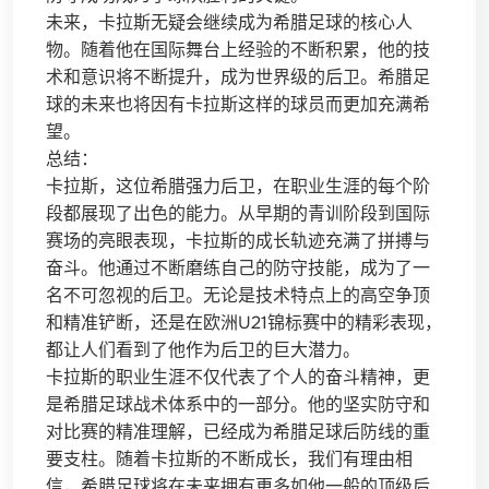
未来，卡拉斯无疑会继续成为希腊足球的核心人
物。随着他在国际舞台上经验的不断积累，他的技
术和意识将不断提升，成为世界级的后卫。希腊足
球的未来也将因有卡拉斯这样的球员而更加充满希
望。
总结：
卡拉斯，这位希腊强力后卫，在职业生涯的每个阶
段都展现了出色的能力。从早期的青训阶段到国际
赛场的亮眼表现，卡拉斯的成长轨迹充满了拼搏与
奋斗。他通过不断磨练自己的防守技能，成为了一
名不可忽视的后卫。无论是技术特点上的高空争顶
和精准铲断，还是在欧洲U21锦标赛中的精彩表现，
都让人们看到了他作为后卫的巨大潜力。
卡拉斯的职业生涯不仅代表了个人的奋斗精神，更
是希腊足球战术体系中的一部分。他的坚实防守和
对比赛的精准理解，已经成为希腊足球后防线的重
要支柱。随着卡拉斯的不断成长，我们有理由相
信，希腊足球将在未来拥有更多如他一般的顶级后