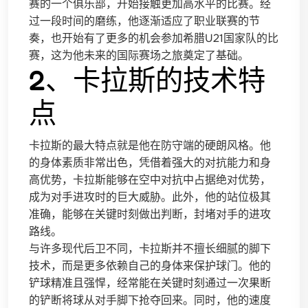
赛的一个俱乐部，开始接触更加高水平的比赛。经
过一段时间的磨练，他逐渐适应了职业联赛的节
奏，也开始有了更多的机会参加希腊U21国家队的比
赛，这为他未来的国际赛场之旅奠定了基础。
2、卡拉斯的技术特
点
卡拉斯的最大特点就是他在防守端的硬朗风格。他
的身体素质非常出色，凭借着强大的对抗能力和身
高优势，卡拉斯能够在空中对抗中占据绝对优势，
成为对手进攻时的巨大威胁。此外，他的站位极其
准确，能够在关键时刻做出判断，封堵对手的进攻
路线。
与许多现代后卫不同，卡拉斯并不擅长细腻的脚下
技术，而是更多依赖自己的身体来保护球门。他的
铲球精准且强悍，经常能在关键时刻通过一次果断
的铲断将球从对手脚下抢夺回来。同时，他的速度