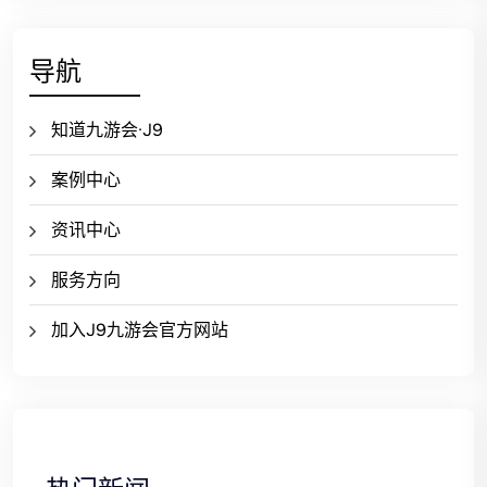
导航
知道九游会·J9
案例中心
资讯中心
服务方向
加入J9九游会官方网站