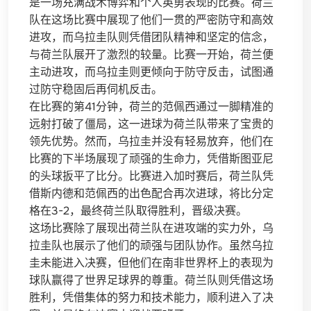
是一场充满战术博弈和个人英勇表现的比赛。荷兰
队在这场比赛中展现了他们一贯的严密防守和高效
进攻，而乌拉圭队则凭借团队精神和坚定的信念，
与荷兰队展开了激烈的较量。比赛一开始，荷兰便
主动进攻，而乌拉圭则更倾向于防守反击，试图通
过防守稳固后再伺机反击。
在比赛的第41分钟，荷兰的范佩西通过一脚精准的
远射打破了僵局，这一进球为荷兰队带来了宝贵的
领先优势。然而，乌拉圭并没有轻易放弃，他们在
比赛的下半场展现了顽强的生命力，凭借斯图亚尼
的头球扳平了比分。比赛进入加时赛后，荷兰队凭
借斯内德和范佩西的出色配合再次进球，将比分定
格在3-2，最终荷兰队取得胜利，晋级决赛。
这场比赛除了展现出荷兰队在进攻端的实力外，乌
拉圭队也展示了他们的顽强与团队协作。虽然乌拉
圭未能进入决赛，但他们在南非世界杯上的表现为
球队赢得了世界足球界的尊重。荷兰队则凭借这场
胜利，凭借集体的努力和技术能力，顺利进入了决