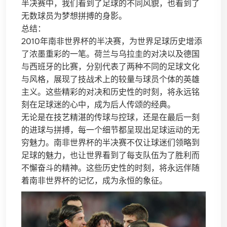
半决赛中，我们看到了足球的不同风貌，也看到了
无数球员为梦想拼搏的身影。
总结：
2010年南非世界杯的半决赛，为世界足球历史增添
了浓墨重彩的一笔。荷兰与乌拉圭的对决以及德国
与西班牙的比赛，分别代表了两种不同的足球文化
与风格，展现了技战术上的较量与球员个体的英雄
主义。这些精彩的对决和历史性的时刻，将永远铭
刻在足球迷的心中，成为后人传颂的经典。
无论是在技艺精湛的传球与控球，还是在最后一刻
的进球与拼搏，每一个细节都呈现出足球运动的无
穷魅力。南非世界杯的半决赛不仅让球迷们领略到
足球的魅力，也让世界看到了每支队伍为了胜利而
不懈奋斗的精神。这些历史性的时刻，将永远伴随
着南非世界杯的记忆，成为永恒的象征。