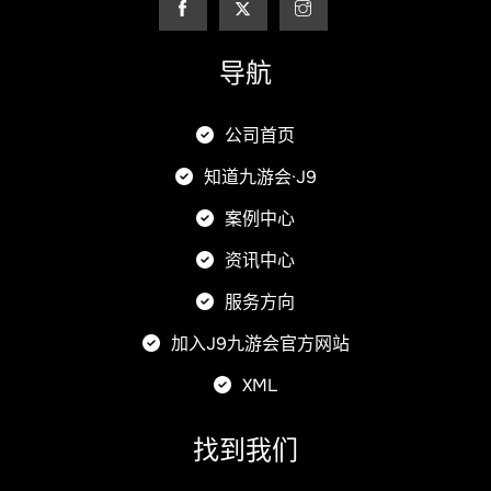
导航
公司首页
知道九游会·J9
案例中心
资讯中心
服务方向
加入J9九游会官方网站
XML
找到我们