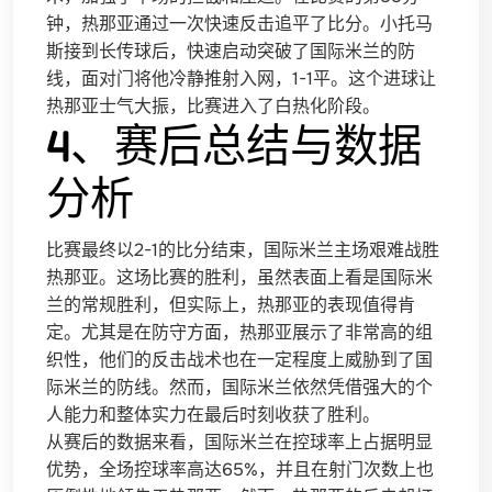
钟，热那亚通过一次快速反击追平了比分。小托马
斯接到长传球后，快速启动突破了国际米兰的防
线，面对门将他冷静推射入网，1-1平。这个进球让
热那亚士气大振，比赛进入了白热化阶段。
4、赛后总结与数据
分析
比赛最终以2-1的比分结束，国际米兰主场艰难战胜
热那亚。这场比赛的胜利，虽然表面上看是国际米
兰的常规胜利，但实际上，热那亚的表现值得肯
定。尤其是在防守方面，热那亚展示了非常高的组
织性，他们的反击战术也在一定程度上威胁到了国
际米兰的防线。然而，国际米兰依然凭借强大的个
人能力和整体实力在最后时刻收获了胜利。
从赛后的数据来看，国际米兰在控球率上占据明显
优势，全场控球率高达65%，并且在射门次数上也