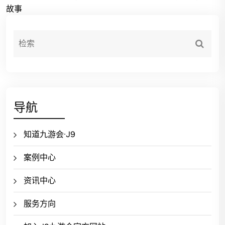
故事
导航
知道九游会·J9
案例中心
资讯中心
服务方向