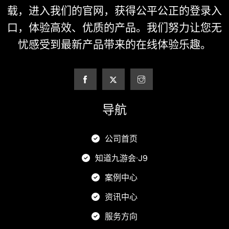
载，进入我们的官网，获得公平公正的登录入
口，体验高效、优质的产品。我们努力让您无
忧感受到最新产品带来的在线体验乐趣。
导航
公司首页
知道九游会·J9
案例中心
资讯中心
服务方向