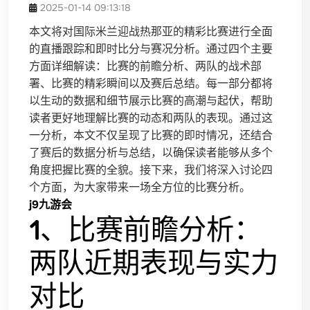
2025-01-14 09:13:18
本文将对国际米兰迎战热那亚的精彩比赛进行全面
的直播跟踪和即时比分与赛况分析。通过四个主要
方面详细解读：比赛的前瞻分析、两队的战术部
署、比赛的精彩瞬间以及赛后总结。每一部分都将
以生动的数据和细节展示比赛的高潮与起伏，帮助
读者更好地理解比赛的动态和两队的表现。通过这
一分析，本文不仅呈现了比赛的即时情况，还结合
了赛后的数据分析与总结，以确保读者能够从多个
角度把握比赛的全貌。接下来，我们将深入讨论四
个方面，为大家带来一场全方位的比赛分析。
j9九游会
1、比赛前瞻分析：
两队近期表现与实力
对比