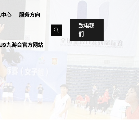
讯中心
服务方向
致电我
们
J9九游会官方网站