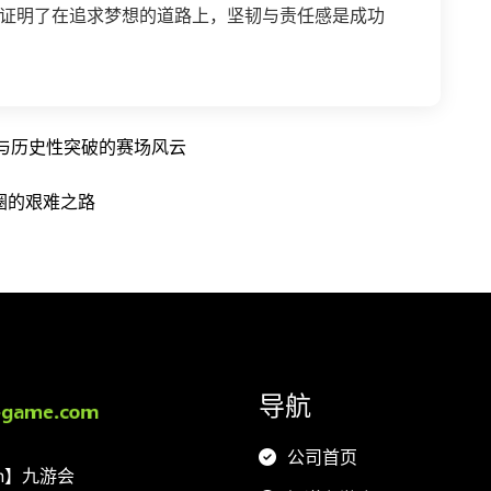
证明了在追求梦想的道路上，坚韧与责任感是成功
逐与历史性突破的赛场风云
圈的艰难之路
导航
公司首页
om】九游会