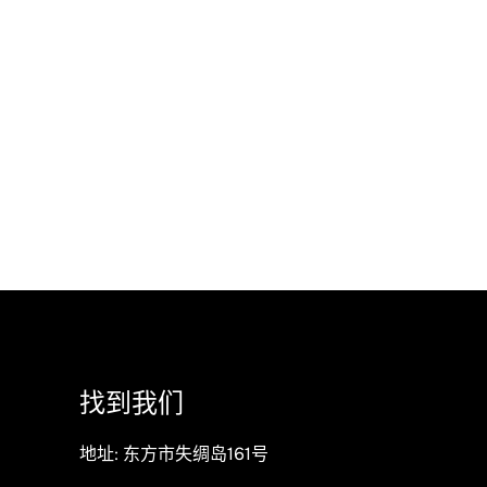
找到我们
地址: 东方市失绸岛161号