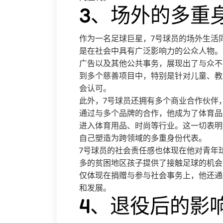
3、场外的多重
作为一名足球巨星，7号球员的场外生活
是在社会中具有广泛影响力的公众人物。
广告以及其他公共事务，展现出了与众不
到多个慈善项目中，特别是针对儿童、教
会认可。
此外，7号球员还拥有多个商业合作伙伴
通过与多个品牌的合作，他成为了体育品
进入体育用品、时尚等行业。这一切表明
自己塑造为跨领域的多重身份代表。
7号球员的社会责任感也体现在他对青年
多的贫困地区孩子提供了接触足球的机会
仅体现在捐赠与参与社会事务上，他还通
和发展。
4、退役后的影