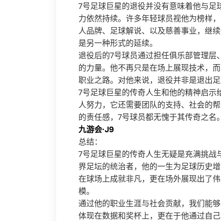
7号足球巨星的退役并没有意味着他与足
力依然持续。许多年轻球员视他为榜样，
人品牌、足球解说、以及慈善事业，继续
是另一种形式的延续。
退役后的7号球员通过担任俱乐部管理层
的力量。他不再只是在场上展现技术，而
职业之路。对他来说，退役并非是退出足
7号足球巨星的传奇人生和他的精神启示
人努力，它还需要团队的支持、社会的帮
的责任感，7号球员都无愧于其传奇之名
九游会·J9
总结：
7号足球巨星的传奇人生无疑是充满挑战
界足坛的统治者，他的一生为足球历史增
在球场上成就非凡，更在场外展现出了伟
模。
通过他的职业生涯与社会贡献，我们能够
体现在数据和奖杯上，更在于他通过自己