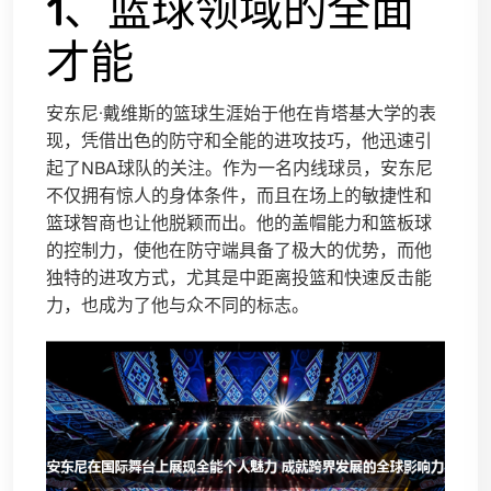
1、篮球领域的全面
才能
安东尼·戴维斯的篮球生涯始于他在肯塔基大学的表
现，凭借出色的防守和全能的进攻技巧，他迅速引
起了NBA球队的关注。作为一名内线球员，安东尼
不仅拥有惊人的身体条件，而且在场上的敏捷性和
篮球智商也让他脱颖而出。他的盖帽能力和篮板球
的控制力，使他在防守端具备了极大的优势，而他
独特的进攻方式，尤其是中距离投篮和快速反击能
力，也成为了他与众不同的标志。