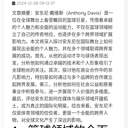
2024-12-28 09:12:37
文章摘要：安东尼·戴维斯（Anthony Davis）是一
位在全球舞台上备受瞩目的篮球巨星，凭借着卓越
的个人魅力和全面的运动能力，不仅在篮球领域树
立了自己的传奇地位，也逐步在多个跨界领域扩展
影响力。本文将深入探讨安东尼在国际舞台上如何
展现出全能的个人魅力，并在多个领域取得跨界发
展的成功。首先，从他的运动才华与球场表现出
发，分析他如何通过卓越的技术和个人形象吸引了
全球粉丝的关注。其次，探讨他在商业合作中的非
凡影响力，特别是如何通过与多个品牌的合作建立
起跨界发展。第三，分析他如何在社会公益和慈善
事业中积极参与，进一步展现个人价值的多维度。
最后，评估安东尼如何在媒体与娱乐领域开疆拓
土，成为真正的国际化明星。综合来看，安东尼不
仅是体育领域的佼佼者，更是一个全能的跨界人
物，对全球文化产生了深远的影响。