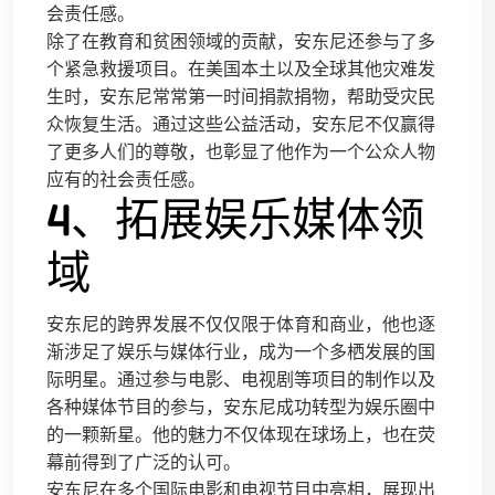
会责任感。
除了在教育和贫困领域的贡献，安东尼还参与了多
个紧急救援项目。在美国本土以及全球其他灾难发
生时，安东尼常常第一时间捐款捐物，帮助受灾民
众恢复生活。通过这些公益活动，安东尼不仅赢得
了更多人们的尊敬，也彰显了他作为一个公众人物
应有的社会责任感。
4、拓展娱乐媒体领
域
安东尼的跨界发展不仅仅限于体育和商业，他也逐
渐涉足了娱乐与媒体行业，成为一个多栖发展的国
际明星。通过参与电影、电视剧等项目的制作以及
各种媒体节目的参与，安东尼成功转型为娱乐圈中
的一颗新星。他的魅力不仅体现在球场上，也在荧
幕前得到了广泛的认可。
安东尼在多个国际电影和电视节目中亮相，展现出