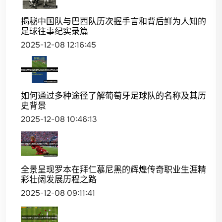
揭秘中国队与巴西队历次握手言和背后鲜为人知的
足球往事纪实录篇
2025-12-08 12:16:45
如何通过多种途径了解葡萄牙足球队的名称及其历
史背景
2025-12-08 10:46:13
全景呈现罗本在拜仁慕尼黑的辉煌传奇职业生涯精
彩壮阔发展历程之路
2025-12-08 09:11:41