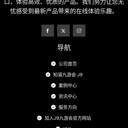
口，体验高效、优质的产品。我们努力让您无
忧感受到最新产品带来的在线体验乐趣。
导航
公司首页
知道九游会·J9
案例中心
资讯中心
服务方向
加入J9九游会官方网站