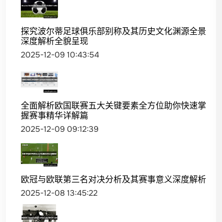
探究波尔蒂足球俱乐部别称及其历史文化渊源全景
深度解析全貌呈现
2025-12-09 10:43:54
全面解析欧国联赛五大关键要素全方位助你快速掌
握赛事精华详解篇
2025-12-09 09:12:39
欧冠与欧联第三名对决分析及其赛事意义深度解析
2025-12-08 13:45:22