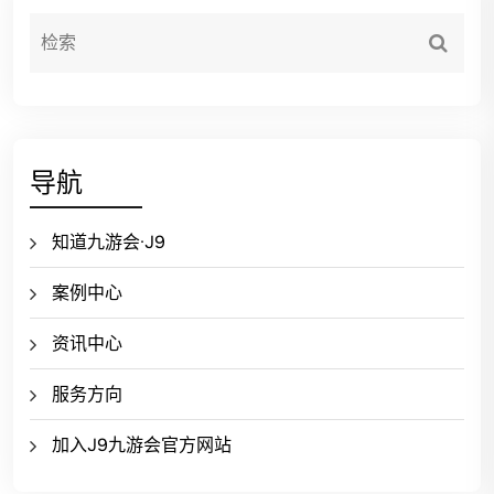
导航
知道九游会·J9
案例中心
资讯中心
服务方向
加入J9九游会官方网站