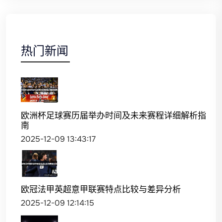
热门新闻
欧洲杯足球赛历届举办时间及未来赛程详细解析指
南
2025-12-09 13:43:17
欧冠法甲英超意甲联赛特点比较与差异分析
2025-12-09 12:14:15