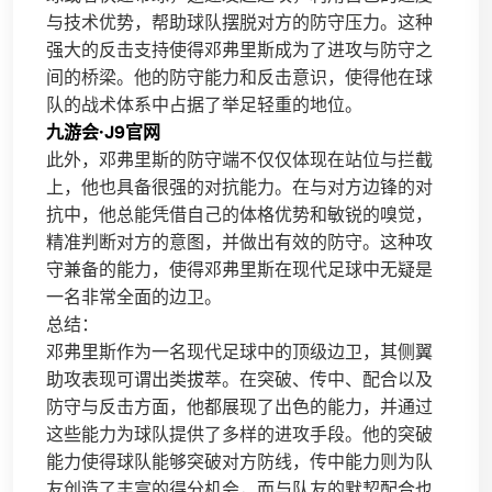
与技术优势，帮助球队摆脱对方的防守压力。这种
强大的反击支持使得邓弗里斯成为了进攻与防守之
间的桥梁。他的防守能力和反击意识，使得他在球
队的战术体系中占据了举足轻重的地位。
九游会·J9官网
此外，邓弗里斯的防守端不仅仅体现在站位与拦截
上，他也具备很强的对抗能力。在与对方边锋的对
抗中，他总能凭借自己的体格优势和敏锐的嗅觉，
精准判断对方的意图，并做出有效的防守。这种攻
守兼备的能力，使得邓弗里斯在现代足球中无疑是
一名非常全面的边卫。
总结：
邓弗里斯作为一名现代足球中的顶级边卫，其侧翼
助攻表现可谓出类拔萃。在突破、传中、配合以及
防守与反击方面，他都展现了出色的能力，并通过
这些能力为球队提供了多样的进攻手段。他的突破
能力使得球队能够突破对方防线，传中能力则为队
友创造了丰富的得分机会，而与队友的默契配合也