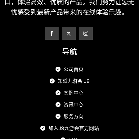
口，体验高效、优质的产品。我们努力让您无
忧感受到最新产品带来的在线体验乐趣。
导航
公司首页
知道九游会·J9
案例中心
资讯中心
服务方向
加入J9九游会官方网站