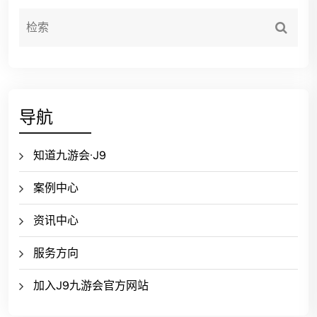
导航
知道九游会·J9
案例中心
资讯中心
服务方向
加入J9九游会官方网站