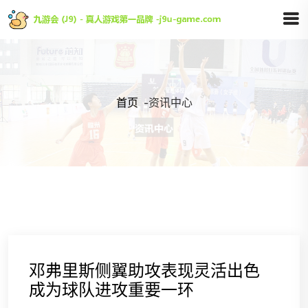
首页
-
资讯中心
邓弗里斯侧翼助攻表现灵活出色
成为球队进攻重要一环