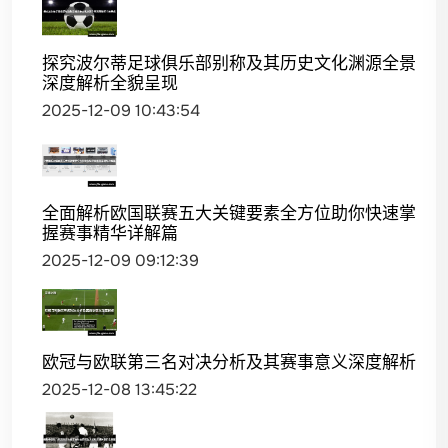
探究波尔蒂足球俱乐部别称及其历史文化渊源全景
深度解析全貌呈现
2025-12-09 10:43:54
全面解析欧国联赛五大关键要素全方位助你快速掌
握赛事精华详解篇
2025-12-09 09:12:39
欧冠与欧联第三名对决分析及其赛事意义深度解析
2025-12-08 13:45:22