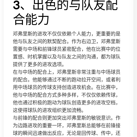
3、出色的与队友配
合能力
邓弗里斯的进攻不仅仅依赖个人能力，更重要的是
他与队友之间的默契配合。作为右边卫，邓弗里斯
需要与中场和前锋球员紧密配合，他在比赛中的位
置感、时机掌握以及与队友之间的沟通，都为球队
提供了更多的进攻选项。
在与中场的配合上，邓弗里斯非常注重与中场球员
的配合。他能够通过不断的跑动拉开空间，或者利
用中场球员的传球支持创造进攻机会。在比赛中，
他与中场的配合方式多种多样，不仅仅依赖传球，
他也通过积极的跑动为球队创造更多的进攻空档，
这使得球队的进攻组织更加流畅。
与前锋的配合则更加突出邓弗里斯的敏锐意识。作
为边路进攻的重要一环，邓弗里斯总能够在前锋接
球的瞬间迅速做出反应，无论是回传球、传中，还