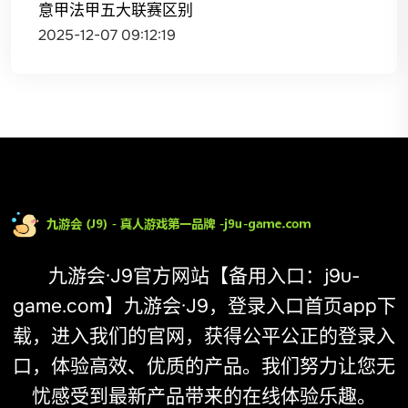
意甲法甲五大联赛区别
2025-12-07 09:12:19
九游会·J9官方网站【备用入口：j9u-
game.com】九游会·J9，登录入口首页app下
载，进入我们的官网，获得公平公正的登录入
口，体验高效、优质的产品。我们努力让您无
忧感受到最新产品带来的在线体验乐趣。