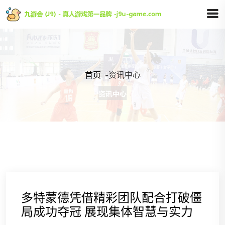
首页
-
资讯中心
多特蒙德凭借精彩团队配合打破僵
局成功夺冠 展现集体智慧与实力