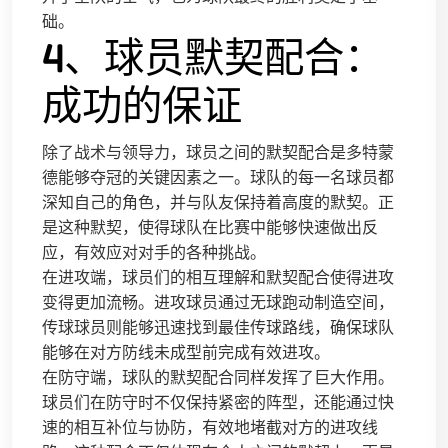
础。
4、球员默契配合：
成功的保证
除了战术与领导力，球员之间的默契配合是多特蒙
德能够夺冠的关键因素之一。球队的每一名球员都
深知自己的角色，并与队友保持着高度的默契。正
是这种默契，使得球队在比赛中能够快速做出反
应，有效应对对手的各种挑战。
在进攻端，球员们的相互理解和默契配合使得进攻
变得更加流畅。进攻球员通过无球跑动制造空间，
传球球员则能够迅速找到最佳传球路线，确保球队
能够在对方防线未成型前完成有效进攻。
在防守端，球队的默契配合同样发挥了巨大作用。
球员们在防守时不仅保持紧密的阵型，还能通过快
速的相互补位与协防，有效地堵截对方的进攻线