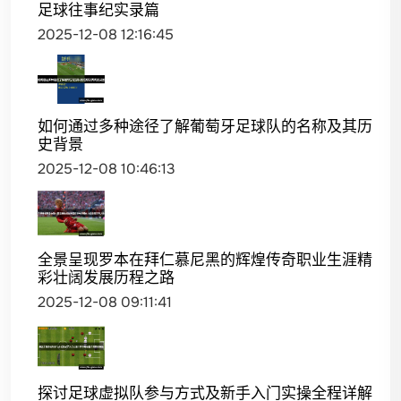
足球往事纪实录篇
2025-12-08 12:16:45
如何通过多种途径了解葡萄牙足球队的名称及其历
史背景
2025-12-08 10:46:13
全景呈现罗本在拜仁慕尼黑的辉煌传奇职业生涯精
彩壮阔发展历程之路
2025-12-08 09:11:41
探讨足球虚拟队参与方式及新手入门实操全程详解