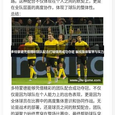
路。这种配合不仅体现在个人之间的默契上，更是
在全队层面的高度协作，体现了球队的整体性。
总结：
多特蒙德能够凭借精彩的团队配合成功夺冠，不仅
仅是因为球队在个人能力上的出色表现，更是因为
全体球员在比赛中的高度集体意识和协同作战。无
论是战术的部署，还是球员之间的默契配合，团队
的凝聚力始终贯穿在整场比赛中，最终帮助球队突