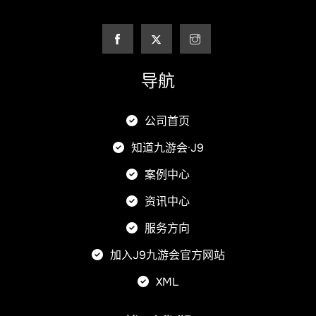
导航
公司首页
知道九游会·J9
案例中心
资讯中心
服务方向
加入J9九游会官方网站
XML