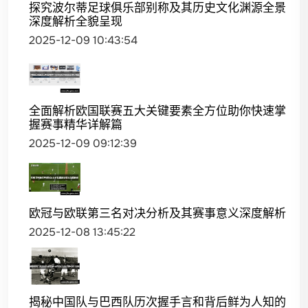
探究波尔蒂足球俱乐部别称及其历史文化渊源全景
深度解析全貌呈现
2025-12-09 10:43:54
全面解析欧国联赛五大关键要素全方位助你快速掌
握赛事精华详解篇
2025-12-09 09:12:39
欧冠与欧联第三名对决分析及其赛事意义深度解析
2025-12-08 13:45:22
揭秘中国队与巴西队历次握手言和背后鲜为人知的