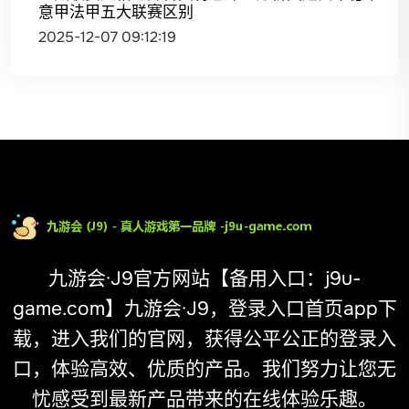
意甲法甲五大联赛区别
2025-12-07 09:12:19
九游会·J9官方网站【备用入口：j9u-
game.com】九游会·J9，登录入口首页app下
载，进入我们的官网，获得公平公正的登录入
口，体验高效、优质的产品。我们努力让您无
忧感受到最新产品带来的在线体验乐趣。