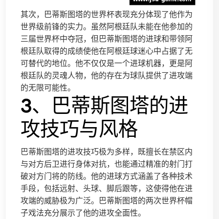
其次，巴蒂斯图塔的世界杯表现充分体现了他作为
世界级前锋的实力。虽然阿根廷队未能在他参加的
三届世界杯中夺冠，但巴蒂斯图塔的进球和带领阿
根廷队取得的成绩使他在阿根廷球迷心中占据了无
可替代的地位。他不仅仅是一个进球机器，更是阿
根廷队的灵魂人物，他的存在为球队提供了进攻端
的无限可能性。
3、巴蒂斯图塔的进
攻技巧与风格
巴蒂斯图塔的进攻技巧极为多样，既擅长在禁区内
与对方后卫进行身体对抗，也能通过精准的射门打
破对方门将的防线。他的进球方式涵盖了各种技术
手段，包括远射、头球、脚后跟等，这使得他在进
攻端的威胁极为广泛。巴蒂斯图塔的两次世界杯帽
子戏法充分展示了他的进攻全面性。