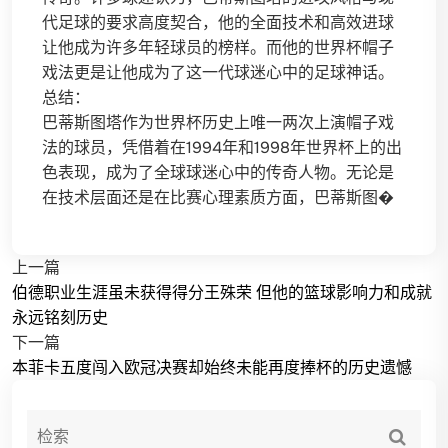
代足球的要求高度契合，他的全面技术和高效进球
让他成为许多年轻球员的榜样。而他的世界杯帽子
戏法更是让他成为了这一代球迷心中的足球神话。
总结：
巴蒂斯图塔作为世界杯历史上唯一两次上演帽子戏
法的球员，凭借着在1994年和1998年世界杯上的出
色表现，成为了全球球迷心中的传奇人物。无论是
在技术层面还是在比赛心理素质方面，巴蒂斯图�
上一篇
伯德职业生涯虽未获得得分王殊荣 但他的篮球影响力和成就
永远铭刻历史
下一篇
本菲卡五度闯入欧冠决赛却始终未能再度捧杯的历史遗憾