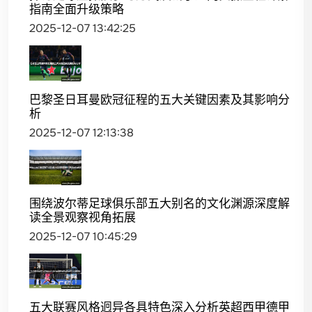
指南全面升级策略
2025-12-07 13:42:25
巴黎圣日耳曼欧冠征程的五大关键因素及其影响分
析
2025-12-07 12:13:38
围绕波尔蒂足球俱乐部五大别名的文化渊源深度解
读全景观察视角拓展
2025-12-07 10:45:29
五大联赛风格迥异各具特色深入分析英超西甲德甲