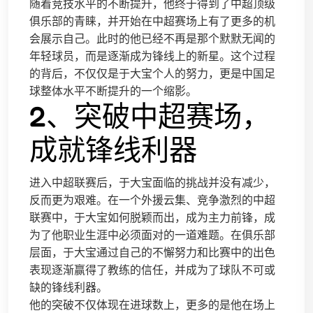
随着竞技水平的不断提升，他终于得到了中超顶级
俱乐部的青睐，并开始在中超赛场上有了更多的机
会展示自己。此时的他已经不再是那个默默无闻的
年轻球员，而是逐渐成为锋线上的新星。这个过程
的背后，不仅仅是于大宝个人的努力，更是中国足
球整体水平不断提升的一个缩影。
2、突破中超赛场，
成就锋线利器
进入中超联赛后，于大宝面临的挑战并没有减少，
反而更为艰难。在一个外援云集、竞争激烈的中超
联赛中，于大宝如何脱颖而出，成为主力前锋，成
为了他职业生涯中必须面对的一道难题。在俱乐部
层面，于大宝通过自己的不懈努力和比赛中的出色
表现逐渐赢得了教练的信任，并成为了球队不可或
缺的锋线利器。
他的突破不仅体现在进球数上，更多的是他在场上