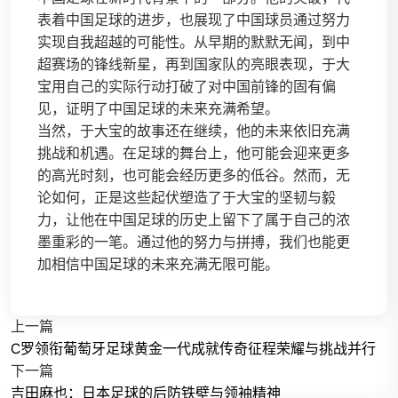
表着中国足球的进步，也展现了中国球员通过努力
实现自我超越的可能性。从早期的默默无闻，到中
超赛场的锋线新星，再到国家队的亮眼表现，于大
宝用自己的实际行动打破了对中国前锋的固有偏
见，证明了中国足球的未来充满希望。
当然，于大宝的故事还在继续，他的未来依旧充满
挑战和机遇。在足球的舞台上，他可能会迎来更多
的高光时刻，也可能会经历更多的低谷。然而，无
论如何，正是这些起伏塑造了于大宝的坚韧与毅
力，让他在中国足球的历史上留下了属于自己的浓
墨重彩的一笔。通过他的努力与拼搏，我们也能更
加相信中国足球的未来充满无限可能。
上一篇
C罗领衔葡萄牙足球黄金一代成就传奇征程荣耀与挑战并行
下一篇
吉田麻也：日本足球的后防铁壁与领袖精神