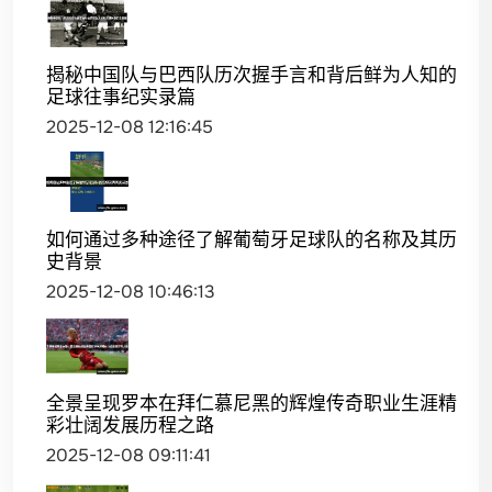
揭秘中国队与巴西队历次握手言和背后鲜为人知的
足球往事纪实录篇
2025-12-08 12:16:45
如何通过多种途径了解葡萄牙足球队的名称及其历
史背景
2025-12-08 10:46:13
全景呈现罗本在拜仁慕尼黑的辉煌传奇职业生涯精
彩壮阔发展历程之路
2025-12-08 09:11:41