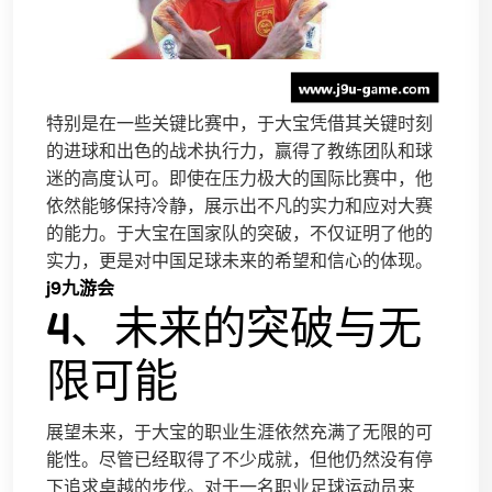
特别是在一些关键比赛中，于大宝凭借其关键时刻
的进球和出色的战术执行力，赢得了教练团队和球
迷的高度认可。即使在压力极大的国际比赛中，他
依然能够保持冷静，展示出不凡的实力和应对大赛
的能力。于大宝在国家队的突破，不仅证明了他的
实力，更是对中国足球未来的希望和信心的体现。
j9九游会
4、未来的突破与无
限可能
展望未来，于大宝的职业生涯依然充满了无限的可
能性。尽管已经取得了不少成就，但他仍然没有停
下追求卓越的步伐。对于一名职业足球运动员来