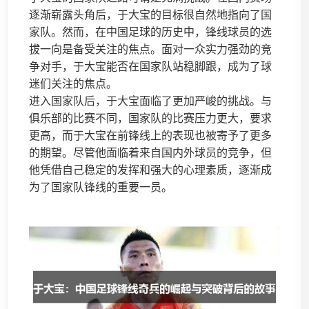
逐渐崭露头角后，于大宝的目标很自然地指向了国
家队。然而，在中国足球的历史中，锋线球员的选
拔一向是备受关注的焦点。面对一众实力强劲的竞
争对手，于大宝能否在国家队站稳脚跟，成为了球
迷们关注的焦点。
进入国家队后，于大宝面临了更加严峻的挑战。与
俱乐部的比赛不同，国家队的比赛压力更大，要求
更高，而于大宝在前锋线上的表现也被寄予了更多
的期望。尽管他面临着来自国内外球员的竞争，但
他凭借自己稳定的发挥和强大的心理素质，逐渐成
为了国家队锋线的重要一员。