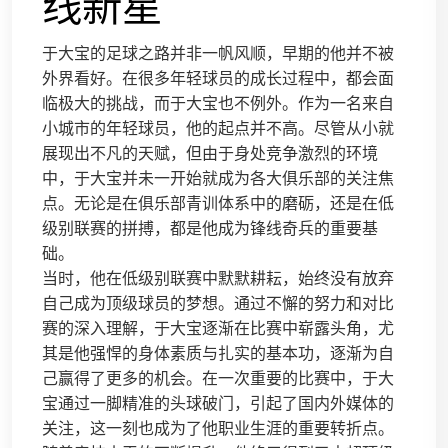
线新星
于大宝的足球之路并非一帆风顺，早期的他并不被
外界看好。在很多年轻球员的成长过程中，都会面
临极大的挑战，而于大宝也不例外。作为一名来自
小城市的年轻球员，他的起点并不高。尽管从小就
展现出不凡的天赋，但由于身处竞争激烈的环境
中，于大宝并未一开始就成为各大俱乐部的关注焦
点。无论是在俱乐部青训体系中的磨砺，还是在低
级别联赛的拼搏，都是他成为锋线奇兵的重要基
础。
当时，他在低级别联赛中默默耕耘，始终没有放弃
自己成为顶级球员的梦想。通过不懈的努力和对比
赛的深入理解，于大宝逐渐在比赛中崭露头角，尤
其是他强悍的身体素质与扎实的基本功，逐渐为自
己赢得了更多的机会。在一次重要的比赛中，于大
宝通过一脚精准的头球破门，引起了国内外媒体的
关注，这一刻也成为了他职业生涯的重要转折点。