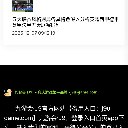
五大联赛风格迥异各具特色深入分析英超西甲德甲
意甲法甲五大联赛区别
2025-12-07 09:12:19
九游会·J9官方网站【备用入口：j9u-
game.com】九游会·J9，登录入口首页app下
载，进入我们的官网，获得公平公正的登录入