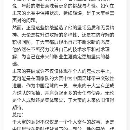
说，年龄的增长意味着更多的挑战与考验。如何在
未来的比赛中保持状态、延续辉煌，是于大宝亟需
面对的问题。
然而，正是这些挑战塑造了他的坚韧品质和无畏精
神。无论是提升进攻端的多样性，还是在防守端的
积极回防，于大宝都展现出自己不断求新的态度。
他依然在不断努力改进自己的技术水平和战术理
解，为自己在未来的职业生涯奠定更加坚实的基
础。
未来的突破或许不仅仅体现在个人的竞技水平上，
更可能是在国家队的大赛中为中国足球带来突破性
进展。作为中国足球的一员，未来的于大宝有望成
为球队的领袖，并肩负起更多的责任与使命。无论
是个人成就还是集体荣誉，于大宝的未来依旧值得
期待。
总结：
于大宝的崛起不仅仅是一个个人奋斗的故事，更是
中国足球在新时代背景下的一部分。他的突破，代