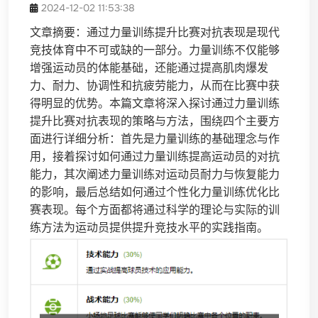
2024-12-02 11:53:38
文章摘要：通过力量训练提升比赛对抗表现是现代
竞技体育中不可或缺的一部分。力量训练不仅能够
增强运动员的体能基础，还能通过提高肌肉爆发
力、耐力、协调性和抗疲劳能力，从而在比赛中获
得明显的优势。本篇文章将深入探讨通过力量训练
提升比赛对抗表现的策略与方法，围绕四个主要方
面进行详细分析：首先是力量训练的基础理念与作
用，接着探讨如何通过力量训练提高运动员的对抗
能力，其次阐述力量训练对运动员耐力与恢复能力
的影响，最后总结如何通过个性化力量训练优化比
赛表现。每个方面都将通过科学的理论与实际的训
练方法为运动员提供提升竞技水平的实践指南。