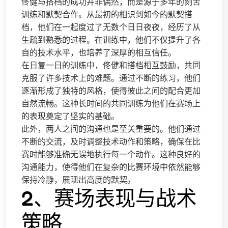
佟健与搭档的成功并非偶然，而是源于多年的刻苦
训练和默契合作。从最初的相识到如今的默契搭
档，他们在一起度过了无数个日日夜夜，经历了从
生疏到熟悉的过程。在训练中，他们不仅提升了各
自的技术水平，也培养了深厚的相互信任。
在日复一日的训练中，佟健和搭档相互鼓励，共同
克服了许多技术上的难题。通过不断的练习，他们
逐渐形成了独特的风格，使得彼此之间的配合更加
自然流畅。这种长时间的共同训练为他们在赛场上
的表现奠定了坚实的基础。
此外，两人之间的沟通也是至关重要的。他们通过
不断的交流，及时调整技术动作和策略，确保在比
赛时能够准确无误地执行每一个动作。这种良好的
沟通能力，使得他们在复杂的比赛环境中依然能够
保持冷静，展现出高度的默契。
2、赛场表现与战术
策略