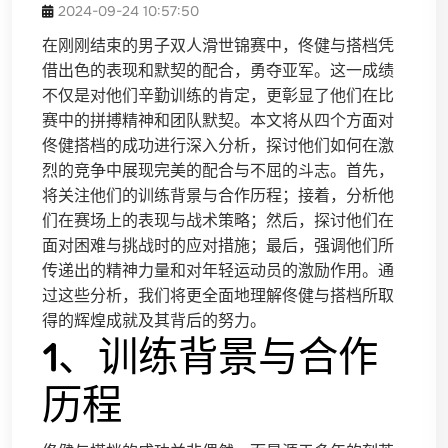
2024-09-24 10:57:50
在刚刚结束的男子双人滑世锦赛中，佟健与搭档凭
借出色的表现和默契的配合，勇夺亚军。这一成绩
不仅是对他们辛勤训练的肯定，更彰显了他们在比
赛中的拼搏精神和团队默契。本文将从四个方面对
佟健搭档的成功进行深入分析，探讨他们如何在激
烈的竞争中展现完美的配合与不屈的斗志。首先，
将关注他们的训练背景与合作历程；接着，分析他
们在赛场上的表现与战术策略；然后，探讨他们在
面对困难与挑战时的应对措施；最后，强调他们所
传递出的精神力量和对年轻运动员的激励作用。通
过这些分析，我们将更全面地理解佟健与搭档所取
得的辉煌成就及其背后的努力。
1、训练背景与合作
历程