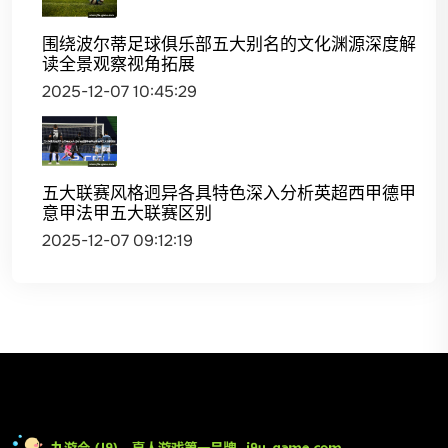
围绕波尔蒂足球俱乐部五大别名的文化渊源深度解
读全景观察视角拓展
2025-12-07 10:45:29
五大联赛风格迥异各具特色深入分析英超西甲德甲
意甲法甲五大联赛区别
2025-12-07 09:12:19