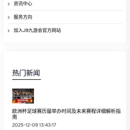
资讯中心
服务方向
加入J9九游会官方网站
热门新闻
欧洲杯足球赛历届举办时间及未来赛程详细解析指
南
2025-12-09 13:43:17