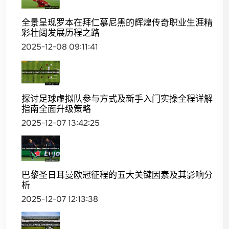
全景呈现罗本在拜仁慕尼黑的辉煌传奇职业生涯精
彩壮阔发展历程之路
2025-12-08 09:11:41
探讨足球虚拟队参与方式及新手入门实操全程详解
指南全面升级策略
2025-12-07 13:42:25
巴黎圣日耳曼欧冠征程的五大关键因素及其影响分
析
2025-12-07 12:13:38