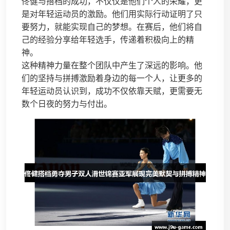
佟健与搭档的成功，不仅仅是他们个人的荣耀，更
是对年轻运动员的激励。他们用实际行动证明了只
要努力，就能实现自己的梦想。在赛后，他们将自
己的经验分享给年轻选手，传递着积极向上的精
神。
这种精神力量在整个团队中产生了深远的影响。他
们的坚持与拼搏激励着身边的每一个人，让更多的
年轻运动员认识到，成功不仅依靠天赋，更需要无
数个日夜的努力与付出。