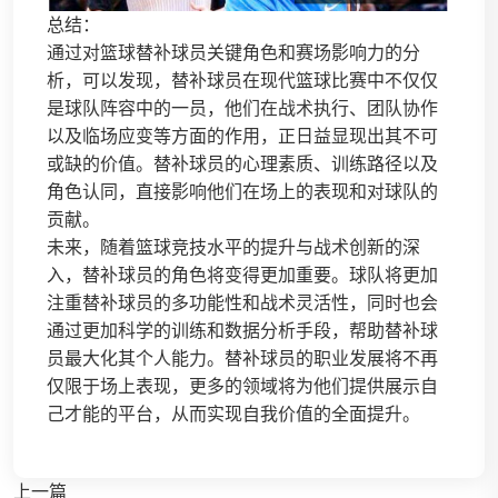
总结：
通过对篮球替补球员关键角色和赛场影响力的分
析，可以发现，替补球员在现代篮球比赛中不仅仅
是球队阵容中的一员，他们在战术执行、团队协作
以及临场应变等方面的作用，正日益显现出其不可
或缺的价值。替补球员的心理素质、训练路径以及
角色认同，直接影响他们在场上的表现和对球队的
贡献。
未来，随着篮球竞技水平的提升与战术创新的深
入，替补球员的角色将变得更加重要。球队将更加
注重替补球员的多功能性和战术灵活性，同时也会
通过更加科学的训练和数据分析手段，帮助替补球
员最大化其个人能力。替补球员的职业发展将不再
仅限于场上表现，更多的领域将为他们提供展示自
己才能的平台，从而实现自我价值的全面提升。
上一篇