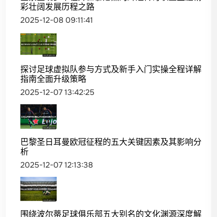
彩壮阔发展历程之路
2025-12-08 09:11:41
探讨足球虚拟队参与方式及新手入门实操全程详解
指南全面升级策略
2025-12-07 13:42:25
巴黎圣日耳曼欧冠征程的五大关键因素及其影响分
析
2025-12-07 12:13:38
围绕波尔蒂足球俱乐部五大别名的文化渊源深度解