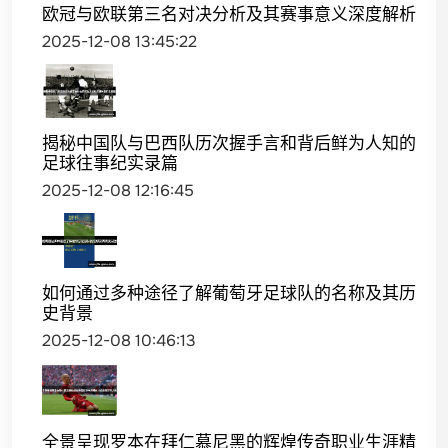
欧冠与欧联第三名对决分析及其赛事意义深度解析
2025-12-08 13:45:22
揭秘中国队与巴西队历次握手言和背后鲜为人知的
足球往事纪实录篇
2025-12-08 12:16:45
如何通过多种途径了解葡萄牙足球队的名称及其历
史背景
2025-12-08 10:46:13
全景呈现罗本在拜仁慕尼黑的辉煌传奇职业生涯精