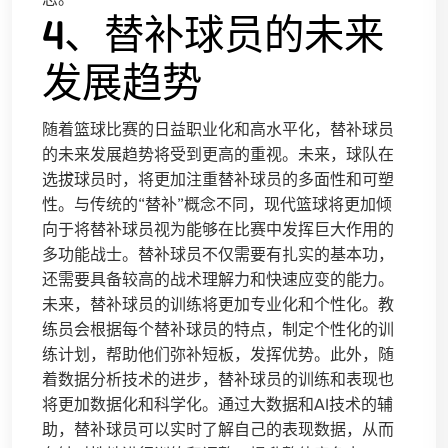
4、替补球员的未来
发展趋势
随着篮球比赛的日益职业化和高水平化，替补球员
的未来发展趋势将受到更高的重视。未来，球队在
选拔球员时，将更加注重替补球员的多面性和可塑
性。与传统的“替补”概念不同，现代篮球将更加倾
向于将替补球员视为能够在比赛中发挥巨大作用的
多功能战士。替补球员不仅需要有扎实的基本功，
还需要具备较高的战术理解力和快速应变的能力。
未来，替补球员的训练将更加专业化和个性化。教
练员会根据每个替补球员的特点，制定个性化的训
练计划，帮助他们弥补短板，发挥优势。此外，随
着数据分析技术的进步，替补球员的训练和表现也
将更加数据化和科学化。通过大数据和AI技术的辅
助，替补球员可以实时了解自己的表现数据，从而