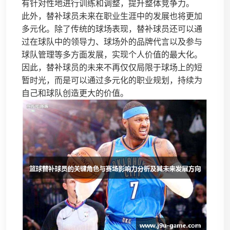
有针对性地进行训练和调整，提升整体竞争力。
此外，替补球员未来在职业生涯中的发展也将更加
多元化。除了传统的球场表现，替补球员还可以通
过在球队中的领导力、球场外的品牌代言以及参与
球队管理等多方面发展，实现个人价值的最大化。
因此，替补球员的未来不再仅仅局限于球场上的短
暂时光，而是可以通过多元化的职业规划，持续为
自己和球队创造更大的价值。