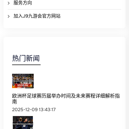
服务方向
加入J9九游会官方网站
热门新闻
欧洲杯足球赛历届举办时间及未来赛程详细解析指
南
2025-12-09 13:43:17