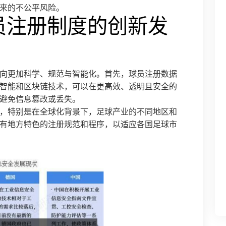
来的不公平风险。
员注册制度的创新发
向更加科学、规范与智能化。首先，球员注册数据
智能和区块链技术，可以在更高效、透明且安全的
避免信息篡改或丢失。
，特别是在全球化背景下，足球产业的不同地区和
有地方特色的注册规范和程序，以适应各国足球市