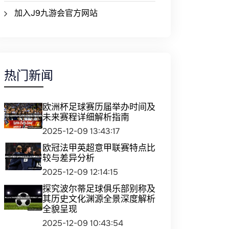
加入J9九游会官方网站
热门新闻
欧洲杯足球赛历届举办时间及
未来赛程详细解析指南
2025-12-09 13:43:17
欧冠法甲英超意甲联赛特点比
较与差异分析
2025-12-09 12:14:15
探究波尔蒂足球俱乐部别称及
其历史文化渊源全景深度解析
全貌呈现
2025-12-09 10:43:54