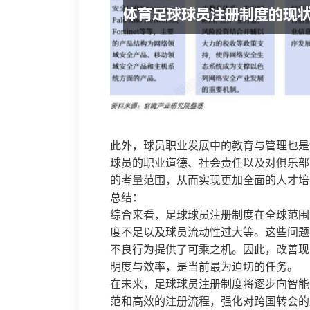
此外，球员职业发展中的教育与管理也是
球员的职业道德、社会责任以及对俱乐部
的考量范围，从而实现更加全面的人才培
总结：
综合来看，足球球员注册制度在全球范围
度不足以及球员流动性过大等。这些问题
不良行为提供了可乘之机。因此，改善现
明度与效率，是当前最为迫切的任务。
在未来，足球球员注册制度将逐步向智能
范和高效的注册流程，强化对跨国转会的