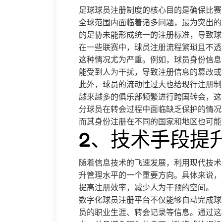
足球球员注册制度的核心目的是确保比赛
全球范围内面临着诸多问题，最为突出的
的足协未能形成统一的注册标准，导致球
在一些联赛中，球员注册流程繁琐且不透
这种情况尤为严重。例如，球员身份信息
能受到人为干扰，导致注册信息的篡改或
此外，球员的流动性过大也给现行注册制
越来越多的俱乐部频繁进行跨国转会，这
分球员在转会过程中面临缺乏保护的情况
而其身份注册在不同的国家和地区也可能
2、技术手段提
随着信息技术的飞速发展，利用现代技术
升管理水平的一个重要方向。具体来说，
提高注册效率，减少人为干预的空间。
数字化球员注册平台不仅能够自动完成球
员的职业生涯、转会记录等信息。通过这