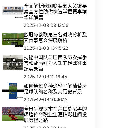
全面解析欧国联赛五大关键要
素全方位助你快速掌握赛事精
华详解篇
2025-12-09 09:12:39
欧冠与欧联第三名对决分析及
其赛事意义深度解析
2025-12-08 13:45:22
揭秘中国队与巴西队历次握手
言和背后鲜为人知的足球往事
纪实录篇
2025-12-08 12:16:45
如何通过多种途径了解葡萄牙
足球队的名称及其历史背景
2025-12-08 10:46:13
全景呈现罗本在拜仁慕尼黑的
辉煌传奇职业生涯精彩壮阔发
展历程之路