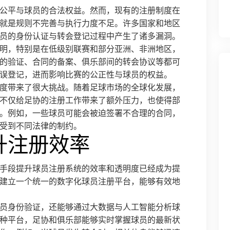
公平与球员的合法权益。然而，现有的注册制度在
就是规则不完善与执行力度不足。许多国家和地区
员的身份认证与转会登记过程中产生了诸多漏洞。
明，特别是在低级别联赛和部分亚洲、非洲地区，
的验证、合同的备案、俱乐部间的转会协议等都可
误登记，进而影响比赛的公正性与球员的权益。
度带来了很大挑战。随着足球市场的全球化发展，
不仅给足协的注册工作带来了额外压力，也使得部
。例如，一些球员可能会被迫签署不合理的合同，
受到不同法律的制约。
升注册效率
手段提升球员注册系统的效率和透明度已经成为提
建立一个统一的数字化球员注册平台，能够有效地
员身份验证，还能够通过大数据与人工智能分析球
种平台，足协和俱乐部能够实时掌握球员的最新状