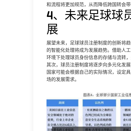
和流程将更加规范，从而降低跨国转会带
4、未来足球球
展
展望未来，足球球员注册制度的创新将趋
的智能化处理将成为发展趋势。借助人工
环境下处理球员身份信息的存储与流转，
其次，球员注册制度将逐步向多元化发展
国家可能会根据自己的实际情况，设定具
场的发展需求。