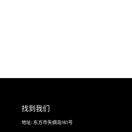
找到我们
地址: 东方市失绸岛161号