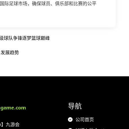
国际足球市场，确保球员、俱乐部和比赛的公平
顶级球队争锋逐梦篮球巅峰
与发展趋势
导航
公司首页
om】九游会