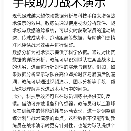
手段助力战术演示
现代足球越来越依赖数据分析与科技手段来增强战
术演示的效果。教练员通过使用视频分析软件、战
术板与数据追踪系统，可以实时获取球员的运动轨
迹、传球成功率、跑动距离等数据，帮助他们更精
准地评估战术效果并进行调整。
数据分析为战术演示提供了科学依据。通过对比赛
数据的详细分析，教练可以识别球队在某些战术上
的优劣，进而进行针对性的演示与调整。例如，如
果数据分析显示球队在高位逼抢时容易暴露后防漏
洞，教练可以通过视频演示、图示分析等手段，帮
助球员理解并改进战术执行中的问题。
此外，科技手段还可以在球员训练中提供实时反
馈。借助可穿戴设备和传感器，教练员可以监测球
员在训练中的体能消耗与运动表现，进一步调整训
练计划与战术演示的重点。这些数据不仅能帮助教
练员在战术演示时更有针对性，也能为球队提供个