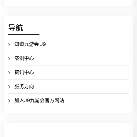
导航
知道九游会·J9
案例中心
资讯中心
服务方向
加入J9九游会官方网站