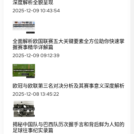
深度解析全貌呈现
2025-12-09 10:43:54
全面解析欧国联赛五大关键要素全方位助你快速掌
握赛事精华详解篇
2025-12-09 09:12:39
欧冠与欧联第三名对决分析及其赛事意义深度解析
2025-12-08 13:45:22
揭秘中国队与巴西队历次握手言和背后鲜为人知的
足球往事纪实录篇