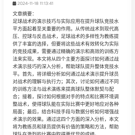
2024-11-18 11:13:41
文章摘要：
足球战术的演示技巧与实际应用在提升球队竞技水
平方面起着至关重要的作用。从传统战术到现代高
压、控球与反击战术，足球战术的多样性为教练提
供了丰富的选择，但要将这些战术有效转化为实际
的竞技成果，需要通过精确的演示和高效的训练方
法来实现。本文将从四个主要方面探讨如何通过战
术演示技巧的深入分析，帮助球队提升整体竞技水
平。首先，将详细分析如何通过战术演示提升球员
对战术的理解与执行力；其次，讨论如何通过不同
的训练方法与战术演练来提高球队整体默契与配
合；接着，探讨如何根据对手的特点和比赛环境调
整战术，使得球队能在实际比赛中更好地应对各种
局面；最后，结合科技手段与数据分析如何增强战
术演示的效果。通过这四个方面的深入分析，本文
将为教练员和球员提供有价值的策略和方法，帮助
球队在激烈的比赛中取得更优异的成绩。