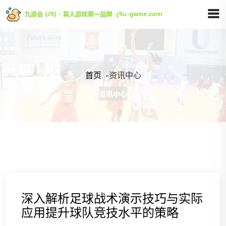
首页
-
资讯中心
深入解析足球战术演示技巧与实际
应用提升球队竞技水平的策略