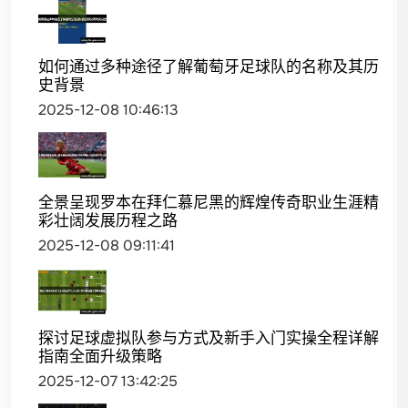
如何通过多种途径了解葡萄牙足球队的名称及其历
史背景
2025-12-08 10:46:13
全景呈现罗本在拜仁慕尼黑的辉煌传奇职业生涯精
彩壮阔发展历程之路
2025-12-08 09:11:41
探讨足球虚拟队参与方式及新手入门实操全程详解
指南全面升级策略
2025-12-07 13:42:25