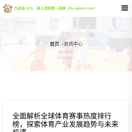
首页
-
资讯中心
全面解析全球体育赛事热度排行
榜，探索体育产业发展趋势与未来