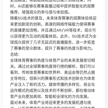
更加精准，帮助教练和运动员提升训练效果；同
时，AI还能够在赛事直播过程中提供智能化的观赛
推荐，增强观众的参与感与体验感。
随着5G技术的普及，未来体育赛事的观赛体验将迎
来更加剧变的创新。高速的网络传输能力使得赛事
的直播更加流畅，并且通过AR/VR等技术，观众可
以获得更为互动的观看体验。此外，5G技术还为全
球观众提供了几乎无延迟的直播服务，进一步拓宽
了赛事的受众群体，提升了赛事的热度与影响力。
总结：
全球体育赛事的热度与体育产业的未来发展密切相
关。通过对全球赛事热度排行榜的解析，我们可以
看到，传统体育赛事如世界杯、奥运会等仍然占据
主导地位，但新兴的赛事形式和技术创新也为体育
产业注入了新的活力。媒体传播的多样化、商业化
运作模式的成熟以及技术的不断创新，都在推动体
育产业向更加高效、智能和全球化的方向发展。
面对未来，体育产业将迎来更多的发展机遇与挑