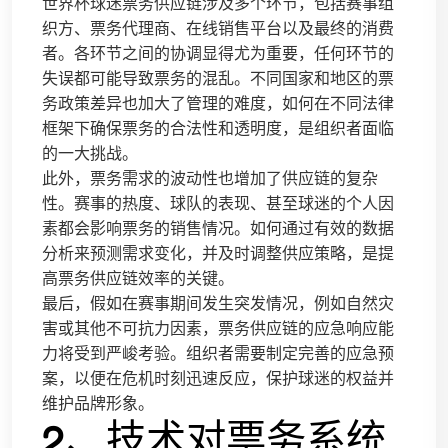
世界杯球迷票务供应链涉及多个环节，包括赛事组
织方、票务代理商、在线销售平台以及最终的消费
者。各环节之间的协调显得尤为重要，任何环节的
失误都可能导致票务的混乱。不同国家和地区的票
务政策差异也加大了管理的难度，如何在不同法律
框架下确保票务的合法性和透明度，是组织者面临
的一大挑战。
此外，票务需求的波动性也增加了供应链的复杂
性。赛事的热度、球队的表现、甚至球迷的个人因
素都会影响票务的销售情况。如何通过有效的数据
分析来预测需求变化，并及时调整供应策略，是提
高票务供应链效率的关键。
最后，假如在赛事期间发生突发情况，例如自然灾
害或其他不可抗力因素，票务供应链的应急响应能
力将受到严峻考验。组织者需要制定完善的应急预
案，以便在危机时刻迅速反应，保护球迷的权益并
维护品牌形象。
2、技术对票务系统