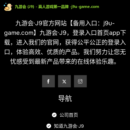
九游会·J9官方网站【备用入口：j9u-
game.com】九游会·J9，登录入口首页app下
载，进入我们的官网，获得公平公正的登录入
口，体验高效、优质的产品。我们努力让您无
忧感受到最新产品带来的在线体验乐趣。
导航
公司首页
知道九游会·J9