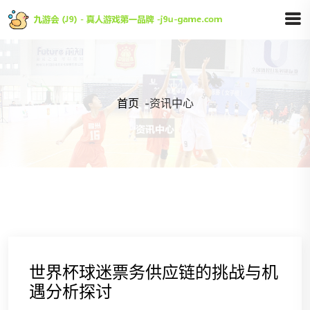
首页
-
资讯中心
世界杯球迷票务供应链的挑战与机
遇分析探讨