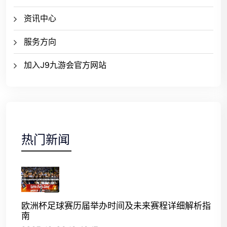
资讯中心
服务方向
加入J9九游会官方网站
热门新闻
欧洲杯足球赛历届举办时间及未来赛程详细解析指
南