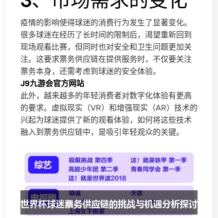
疫情的影响使得球迷的消费行为发生了显著变化。
很多球迷在经历了长时间的限制后，渴望重新回到
现场观看比赛，但同时也对安全和卫生问题更加关
注。这要求票务供应链在提供服务时，不仅要关注
票务本身，还需考虑到球迷的安全体验。
J9九游会官方网站
此外，越来越多的年轻消费者对数字化体验有更高
的要求。虚拟现实（VR）和增强现实（AR）技术的
兴起为球迷提供了新的观看体验，如何将这些技术
融入到票务供应链中，是吸引年轻观众的关键。