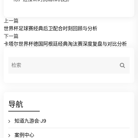
上一篇
世界杯足球赛经典后卫配合时刻回顾与分析
下一篇
卡塔尔世界杯德国阿根廷经典淘汰赛深度复盘与对比分析
导航
知道九游会·J9
案例中心