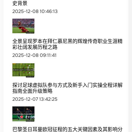
史背景
2025-12-08 10:46:13
全景呈现罗本在拜仁慕尼黑的辉煌传奇职业生涯精
彩壮阔发展历程之路
2025-12-08 09:11:41
探讨足球虚拟队参与方式及新手入门实操全程详解
指南全面升级策略
2025-12-07 13:42:25
巴黎圣日耳曼欧冠征程的五大关键因素及其影响分