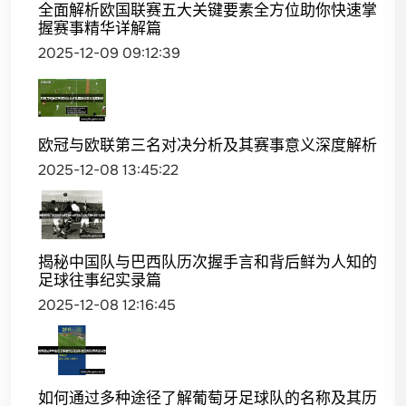
全面解析欧国联赛五大关键要素全方位助你快速掌
握赛事精华详解篇
2025-12-09 09:12:39
欧冠与欧联第三名对决分析及其赛事意义深度解析
2025-12-08 13:45:22
揭秘中国队与巴西队历次握手言和背后鲜为人知的
足球往事纪实录篇
2025-12-08 12:16:45
如何通过多种途径了解葡萄牙足球队的名称及其历