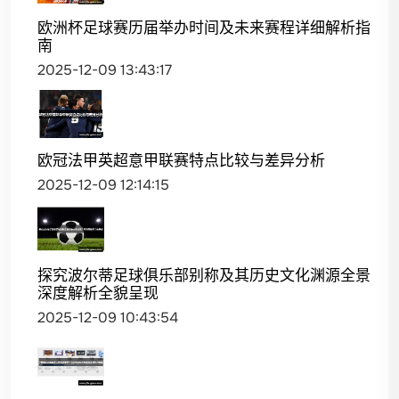
欧洲杯足球赛历届举办时间及未来赛程详细解析指
南
2025-12-09 13:43:17
欧冠法甲英超意甲联赛特点比较与差异分析
2025-12-09 12:14:15
探究波尔蒂足球俱乐部别称及其历史文化渊源全景
深度解析全貌呈现
2025-12-09 10:43:54