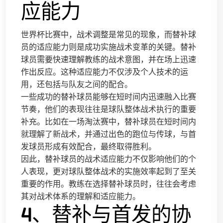
应能力
世界杯比赛中，战术调整是常见的现象，而替补球
员的适应能力则是成功实施战术变革的关键。替补
球员需要快速理解教练的战术意图，并在场上迅速
作出反应。这种适应能力不仅涉及个人技术的运
用，还包括与队友之间的配合。
一些成功的替补球员能够在短时间内迅速融入比赛
节奏，他们的表现往往是球队整体战术执行的重要
补充。比如在一场淘汰赛中，替补球员在短时间内
就理解了新战术，并通过出色的跑位与传球，与首
发球员形成有效配合，最终取得胜利。
因此，替补球员的战术适应能力不仅影响他们的个
人表现，更对球队整体战术的实施效率起到了至关
重要的作用。教练在选择替补球员时，往往会考虑
其对战术体系的理解和适应能力。
4、替补与首发的协