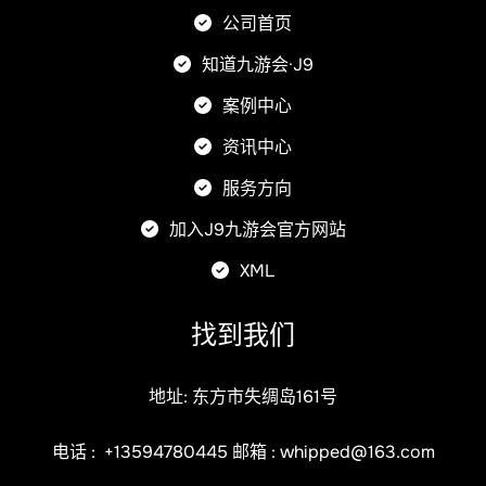
公司首页
知道九游会·J9
案例中心
资讯中心
服务方向
加入J9九游会官方网站
XML
找到我们
地址: 东方市失绸岛161号
电话 :
+13594780445
邮箱 :
whipped@163.com