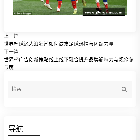
上一篇
世界杯球迷人浪狂潮如何激发足球热情与团结力量
下一篇
世界杯广告创新策略线上线下融合提升品牌影响力与观众参
与度
导航