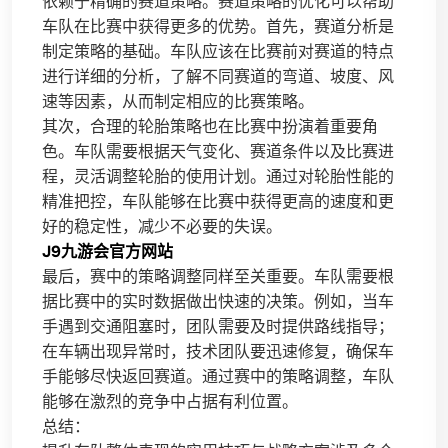
依赖于精确的赛道策略。赛道策略的优化可以帮助
车队在比赛中获得更多的优势。首先，赛道分析是
制定策略的基础。车队应该在比赛前对赛道的特点
进行详细的分析，了解不同赛道的弯道、坡度、风
速等因素，从而制定相应的比赛策略。
其次，合理的轮胎策略也在比赛中扮演着重要角
色。车队需要根据天气变化、赛道条件以及比赛进
程，灵活调整轮胎的使用计划。通过对轮胎性能的
精准把控，车队能够在比赛中获得更高的速度和更
好的稳定性，减少不必要的失误。
J9九游会官方网站
最后，赛中的策略调整同样至关重要。车队需要根
据比赛中的实时数据做出快速的决策。例如，当车
手遇到交通阻塞时，团队需要及时提供路线指导；
在车辆出现异常时，技术团队要迅速修复，确保车
手能够尽快返回赛道。通过赛中的策略调整，车队
能够在激烈的竞争中占据有利位置。
总结：