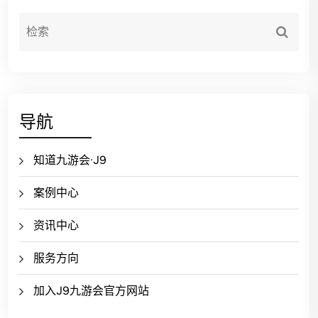
导航
知道九游会·J9
案例中心
资讯中心
服务方向
加入J9九游会官方网站