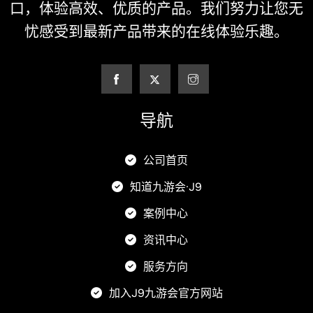
口，体验高效、优质的产品。我们努力让您无
忧感受到最新产品带来的在线体验乐趣。
导航
公司首页
知道九游会·J9
案例中心
资讯中心
服务方向
加入J9九游会官方网站