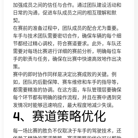
加强成员之间的信任与合作。通过团队建设活动和
日常的沟通，促进车队成员之间的相互理解和默
契。
在赛前的准备过程中，团队成员的配合尤为重要。
车手与技术团队需要密切合作，确保车辆的每个细
节都经过精心调校，符合赛道要求。此外，车队还
需要对每场比赛进行详细的赛前分析，明确每位车
手的职责与任务，确保在比赛中快速高效地作出决
策。
赛中的即时协作同样是决定比赛成败的关键。例
如，团队的后勤保障、赛车维修和车手的指导等，
都需要精准的协调。在这方面，车队管理层要确保
每个环节都有明确的操作流程，并且在赛中遇到突
发情况时能够迅速响应，最大程度地减少失误。
4、赛道策略优化
每一场比赛的胜负不仅取决于车手的驾驶技术，还